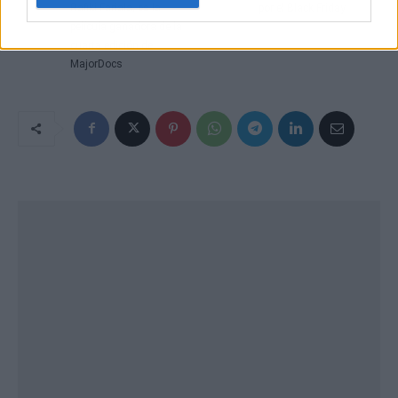
Rafiki Fariala, es la
por el Black Friday
película ganadora de la
cuarta edición de
MajorDocs