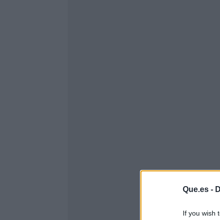
Que.es -
D
If you wish 