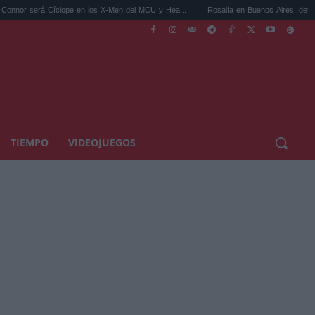
rá Cíclope en los X-Men del MCU y Hea...
Rosalía en Buenos Aires: detiene el tráfico
TIEMPO
VIDEOJUEGOS