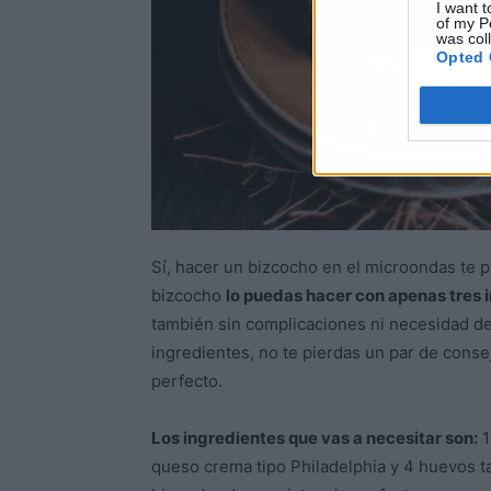
I want t
of my P
was col
Opted 
Sí, hacer un bizcocho en el microondas te 
bizcocho
lo puedas hacer con apenas tres 
también sin complicaciones ni necesidad de
ingredientes, no te pierdas un par de cons
perfecto.
Los ingredientes que vas a necesitar son:
1
queso crema tipo Philadelphia y 4 huevos t