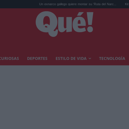
Un exnarco gallego quiere montar su 'Ruta del Narc...
Kit Connor se
CURIOSAS
DEPORTES
ESTILO DE VIDA
TECNOLOGÍA