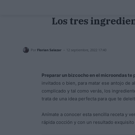
Los tres ingredie
-
Por
Florian Salazar
12 septiembre, 2022 17:40
Preparar un bizcocho en el microondas te 
invitados o bien, para matar ese antojo de a
complicado y tal como verás, los ingredient
trata de una idea perfecta para que te dele
Anímate a conocer esta sencilla receta y ver
rápida cocción y con un resultado exquisito