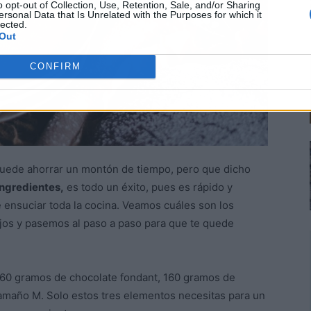
o opt-out of Collection, Use, Retention, Sale, and/or Sharing
ersonal Data that Is Unrelated with the Purposes for which it
lected.
Out
CONFIRM
puede ahorrar un montón de tiempo, pero que dicho
ingredientes,
es todo un éxito, pues es rápido y
 ensuciar toda la cocina. Veamos cuáles son los
ejos y pasemos al paso a paso para que te quede
60 gramos de chocolate fondant, 160 gramos de
amaño M. Solo estos tres elementos necesitas para un