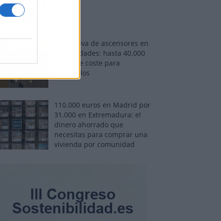
Normativa de ascensores en
comunidades: hasta 40.000
euros de coste para
adaptarlos
110.000 euros en Madrid por
31.000 en Extremadura: el
dinero ahorrado que
necesitas para comprar una
vivienda por comunidad