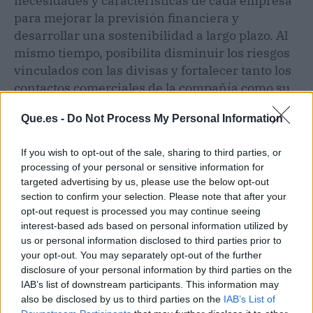
necesidades y características de cada empresa
para mejorar la previsión financiera y
desarrollar una sostenibilidad a largo plazo. Al
mismo tiempo, posibilita disminuir los riesgos
vinculados con las divisas y fortalecer tanto los
contactos comerciales de la compañía como su
rentabilidad.
Que.es -
Do Not Process My Personal Information
Con 26 años de experiencia en el sector y más
If you wish to opt-out of the sale, sharing to third parties, or
de 439.000 clientes satisfechos, Currencies
processing of your personal or sensitive information for
Direct es una de las mejores alternativas para
targeted advertising by us, please use the below opt-out
gestionar las transacciones en divisa de las
section to confirm your selection. Please note that after your
empresas.
opt-out request is processed you may continue seeing
interest-based ads based on personal information utilized by
us or personal information disclosed to third parties prior to
Artículo anterior
Artículo siguiente
your opt-out. You may separately opt-out of the further
Hotel Treats permite
Canvas by Numbers
disclosure of your personal information by third parties on the
conseguir Day Pass en
acerca a sus clientes la
IAB’s list of downstream participants. This information may
hoteles 5 estrellas
pintura por números con
also be disclosed by us to third parties on the
IAB’s List of
acrílico