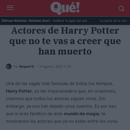
..
6 usos prácticos para reutilizar el agua del aire ...
La goma de la nevera: el tr
Últimas Noticias
- Noticias Que!:
Actores de Harry Potter
que no te vas a creer que
han muerto
-
Por
Raquel D.
19 agosto, 2022 17:56
Una de las sagas más famosas de todos los tiempos,
Harry Potter
, es tan imperecedera que, en ocasiones,
creemos que todos los actores siguen vivos. Sin
embargo, ya nos han dejado unos cuantos. Es por eso
que si eres fanático de este
mundo de magia
, te
mostramos los actores que ya no están entre los vivos.