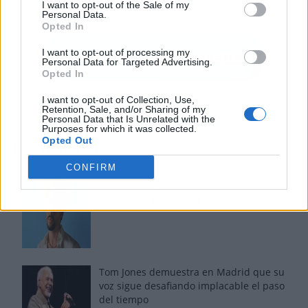
I want to opt-out of the Sale of my
Personal Data.
Opted In
I want to opt-out of processing my
Personal Data for Targeted Advertising.
Opted In
I want to opt-out of Collection, Use,
Retention, Sale, and/or Sharing of my
Personal Data that Is Unrelated with the
Purposes for which it was collected.
Opted Out
Los más vistos
CONFIRM
Los 7 mejores discos de Bad Bunny,
ordenados de mejor a peor
Tom Jones demuestra en Madrid que su
voz sigue desafiando implacable el paso
del tiempo