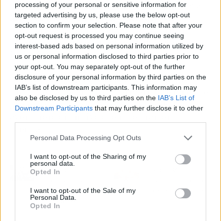
Las prendas que más identifican a esta nueva
processing of your personal or sensitive information for
targeted advertising by us, please use the below opt-out
firma de moda son el polo de rayas y las
section to confirm your selection. Please note that after your
sudaderas
oversize
, además de los forros
opt-out request is processed you may continue seeing
polares, que son reconocidos como una
interest-based ads based on personal information utilized by
insignia de la compañía.
us or personal information disclosed to third parties prior to
your opt-out. You may separately opt-out of the further
disclosure of your personal information by third parties on the
A través de sus redes sociales y su sitio web,
IAB’s list of downstream participants. This information may
Troppo está llegando a los armarios de miles de
also be disclosed by us to third parties on the
IAB’s List of
jóvenes que se identifican con el estilo
Downstream Participants
that may further disclose it to other
aventurero distintivo que muestran en sus
third parties.
prendas.
Personal Data Processing Opt Outs
I want to opt-out of the Sharing of my
Artículo anterior
Artículo siguiente
personal data.
¿Cámper o
El éxito de Masinmune,
Opted In
autocaravana para ir de
una vida saludable con
I want to opt-out of the Sale of my
vacaciones?, con
suplementos naturales
Personal Data.
CamperWheels
Opted In