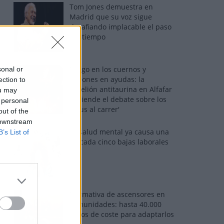
Tom Jones demuestra en
Madrid que su voz sigue
desafiando implacable el paso
del tiempo
Fuego en los cuernos y
sonal or
millones en ayudas: la
ection to
rebelión antitaurina en Alfafar
ou may
enciende el debate sobre los
 personal
'bous al carrer'
out of the
 downstream
La salud mental ya causa una
B’s List of
de cada cinco bajas laborales
Normativa de ascensores en
comunidades: hasta 40.000
euros de coste para adaptarlos