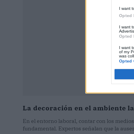
P
I want t
Opted 
I want 
Advertis
Opted 
I want t
of my P
was col
Opted 
La decoración en el ambiente l
En el entorno laboral, contar con los medi
fundamental. Expertos señalan que la ausen