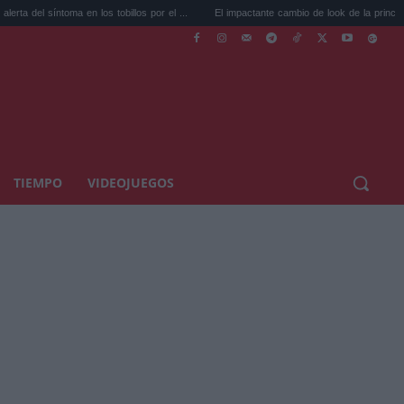
oma en los tobillos por el ...
El impactante cambio de look de la princesa Leonor...
TIEMPO
VIDEOJUEGOS