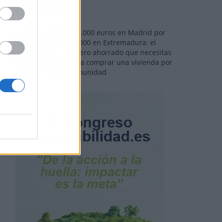
110.000 euros en Madrid por
31.000 en Extremadura: el
dinero ahorrado que necesitas
para comprar una vivienda por
comunidad