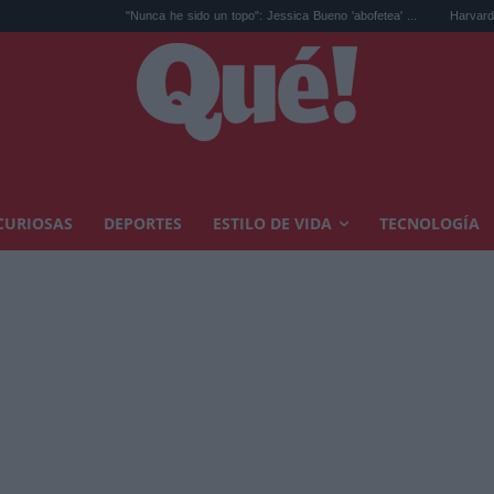
"Nunca he sido un topo": Jessica Bueno 'abofetea' ...
Harvard alerta del sínt
CURIOSAS
DEPORTES
ESTILO DE VIDA
TECNOLOGÍA