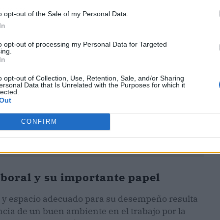
ublicidad
o opt-out of the Sale of my Personal Data.
In
to opt-out of processing my Personal Data for Targeted
ing.
In
o opt-out of Collection, Use, Retention, Sale, and/or Sharing
ersonal Data that Is Unrelated with the Purposes for which it
lected.
Out
CONFIRM
aboral y su importante papel
os y espacio adecuado para su desempeño resulta
cia de un buen ambiente en el trabajo por la