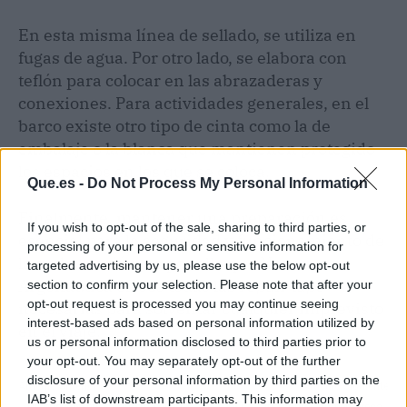
En esta misma línea de sellado, se utiliza en
fugas de agua. Por otro lado, se elabora con
teflón para colocar en las abrazaderas y
conexiones. Para actividades generales, en el
barco existe otro tipo de cinta como la de
embalaje o la blanca que mantienen protegido
los espacios en los que se coloca.
Que.es -
Do Not Process My Personal Information
Finalmente, mantener una preparación es
If you wish to opt-out of the sale, sharing to third parties, or
esencial para la seguridad y funcionamiento de
processing of your personal or sensitive information for
la embarcación, es por ello que Nova
targeted advertising by us, please use the below opt-out
Argonautica ofrece todas las
repair tape
section to confirm your selection. Please note that after your
opt-out request is processed you may continue seeing
necesarias para solventar cualquier imprevisto
interest-based ads based on personal information utilized by
en el viaje.
us or personal information disclosed to third parties prior to
your opt-out. You may separately opt-out of the further
disclosure of your personal information by third parties on the
Artículo anterior
Artículo siguiente
IAB’s list of downstream participants. This information may
Diseño web en Zaragoza con la
Ibersontel, una empresa