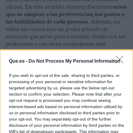
oficios. En este sentido, existen distintos
cursos
que se adaptan a las preferencias, los gustos y
las habilidades de cada persona
. Además, en
todos los cursos hay un grupo privado de
alumnos que sirve para consultar dudas con los
profesores o con otros compañeros más
avanzados.
Que.es -
Do Not Process My Personal Information
A través de Altohero Cursos Online, es posible
acceder a distintos programas de educación a
If you wish to opt-out of the sale, sharing to third parties, or
distancia de alta calidad a precios competitivos.
processing of your personal or sensitive information for
Se trata de una experiencia de formación
targeted advertising by us, please use the below opt-out
section to confirm your selection. Please note that after your
innovadora que se puede emplear a modo de
opt-out request is processed you may continue seeing
pasatiempo o para progresar en el mundo
interest-based ads based on personal information utilized by
laboral.
us or personal information disclosed to third parties prior to
your opt-out. You may separately opt-out of the further
disclosure of your personal information by third parties on the
Artículo anterior
Artículo siguiente
IAB’s list of downstream participants. This information may