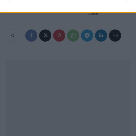
con un servicio de
hormigón impreso que
almacenaje regional?
ofrece Hormigones
Adrián