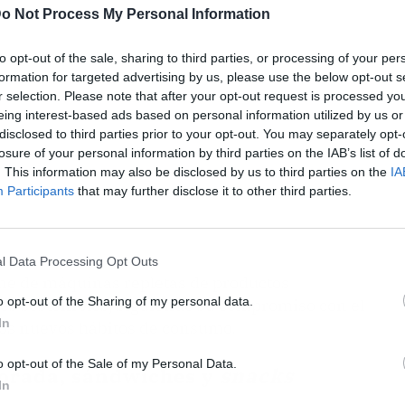
o Not Process My Personal Information
to opt-out of the sale, sharing to third parties, or processing of your per
formation for targeted advertising by us, please use the below opt-out s
r selection. Please note that after your opt-out request is processed y
eing interest-based ads based on personal information utilized by us or
disclosed to third parties prior to your opt-out. You may separately opt-
losure of your personal information by third parties on the IAB’s list of
. This information may also be disclosed by us to third parties on the
IA
Participants
that may further disclose it to other third parties.
l Data Processing Opt Outs
e de máquinas repletas de productos
o opt-out of the Sharing of my personal data.
es sostenibles, siguiendo su compromiso con el
In
os nuevos hábitos de consumo.
o opt-out of the Sale of my Personal Data.
porada, sándwiches y
snacks
In