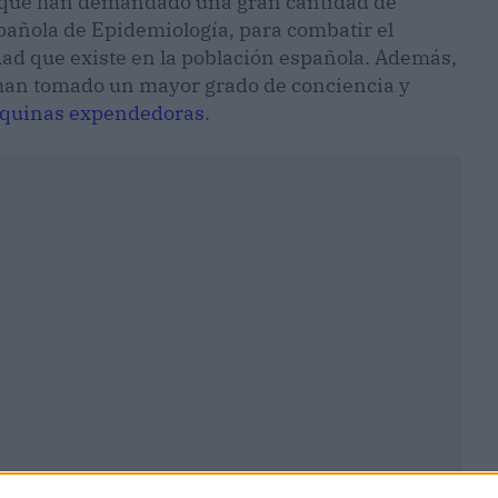
o que han demandado una gran cantidad de
añola de Epidemiología, para combatir el
ad que existe en la población española. Además,
 han tomado un mayor grado de conciencia y
áquinas expendedoras
.
ublicidad