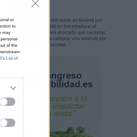
sonal or
110.000 euros en Madrid por
31.000 en Extremadura: el
ection to
dinero ahorrado que necesitas
ou may
para comprar una vivienda por
 personal
comunidad
out of the
 downstream
B’s List of