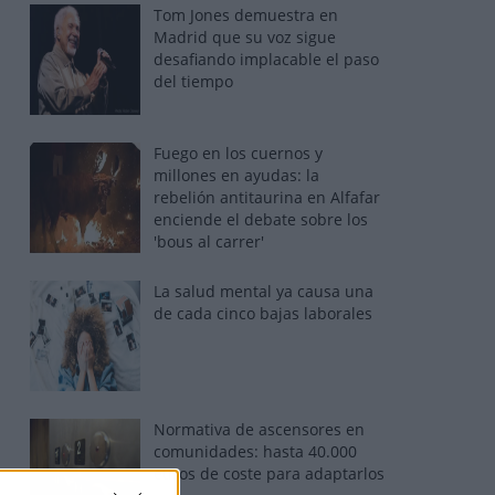
Tom Jones demuestra en
Madrid que su voz sigue
desafiando implacable el paso
del tiempo
Fuego en los cuernos y
millones en ayudas: la
rebelión antitaurina en Alfafar
enciende el debate sobre los
'bous al carrer'
La salud mental ya causa una
de cada cinco bajas laborales
Normativa de ascensores en
comunidades: hasta 40.000
euros de coste para adaptarlos