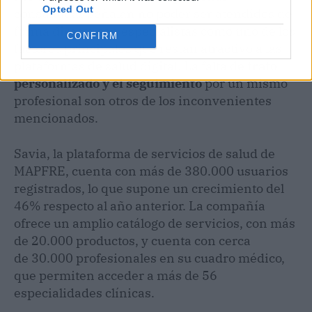
Opted Out
consultadas señalan no poder ser atendidos de
forma directa con especialistas como uno de los
CONFIRM
factores principales que restan atractivo a las
plataformas de salud digital. La falta de
trato
personalizado y el seguimiento
por un mismo
profesional son otros de los inconvenientes
mencionados.
Savia, la plataforma de servicios de salud de
MAPFRE, cuenta con más de 380.000 usuarios
registrados, lo que supone un crecimiento del
46% respecto al año anterior. La compañía
ofrece un amplio catálogo de servicios, con más
de 20.000 productos, y cuenta con cerca
de 30.000 profesionales en su cuadro médico,
que permiten acceder a más de 56
especialidades clínicas.