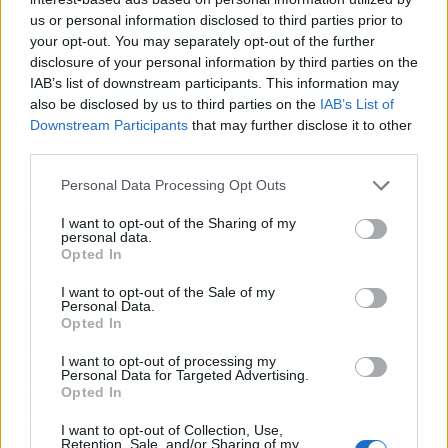
us or personal information disclosed to third parties prior to
your opt-out. You may separately opt-out of the further
disclosure of your personal information by third parties on the
IAB’s list of downstream participants. This information may
also be disclosed by us to third parties on the
IAB’s List of
Downstream Participants
that may further disclose it to other
third parties.
Personal Data Processing Opt Outs
Si quieres controlar la población de estas
I want to opt-out of the Sharing of my
orugas en tu jardin
, trata de darle albergue a
personal data.
los siguientes insectos y animales que son los
Opted In
depredadores naturales de estas orugas, entre
I want to opt-out of the Sale of my
las que encontramos:
Personal Data.
Opted In
Hormigas
I want to opt-out of processing my
Personal Data for Targeted Advertising.
Avispas
Opted In
Chicharras
I want to opt-out of Collection, Use,
Retention, Sale, and/or Sharing of my