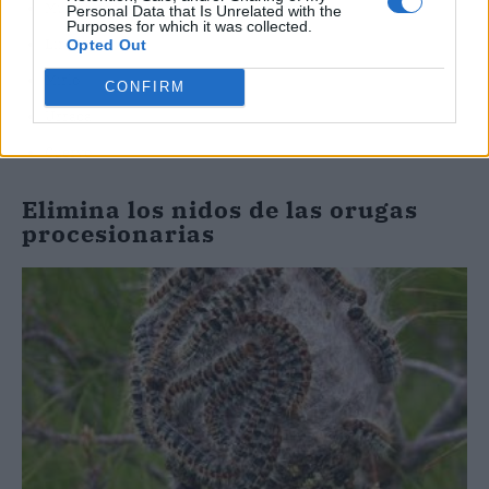
Murciélago
Personal Data that Is Unrelated with the
Purposes for which it was collected.
Lirón
Opted Out
Mirlo
CONFIRM
Urraca
Cuervo
Elimina los nidos de las orugas
procesionarias