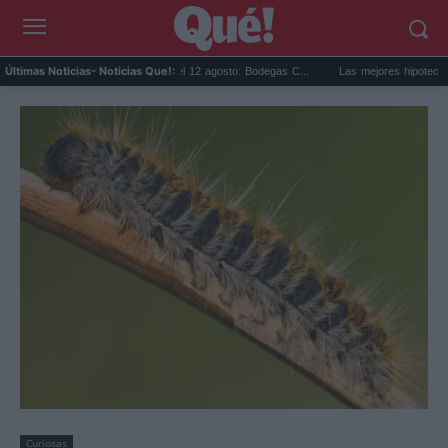
e solar en Cariñena del 12 agosto: Bodegas C...
Las mejores hipotecas de agosto: e
Últimas Noticias
- Noticias Que!:
Curiosas