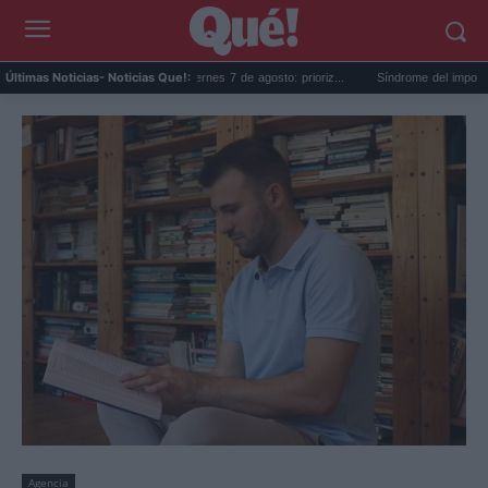
Horóscopo de Leo hoy, viernes 7 de agosto: prioriz...
Síndrome del impostor vacacio
Últimas Noticias
- Noticias Que!:
Agencia