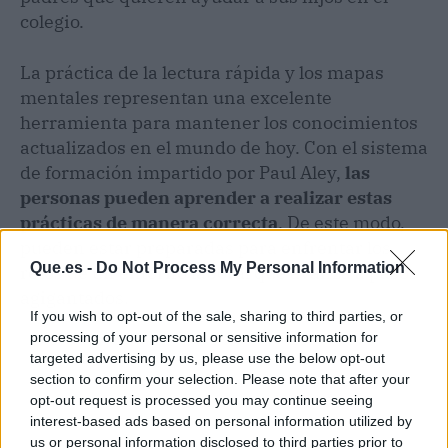
colegio.
La práctica de la lectura rápida y los mapas
mentales representan una excelente
herramienta para mantener los conocimientos
actualizados en el mundo de hoy. Con el sistema
de formación impartido por Paul Aley,
las
personas pueden aprender a realizar estas
prácticas de manera correcta
. De este modo,
pueden estar preparadas para enfrentar los
Que.es -
Do Not Process My Personal Information
retos de un entorno laboral que avanza a pasos
agigantados.
If you wish to opt-out of the sale, sharing to third parties, or
processing of your personal or sensitive information for
targeted advertising by us, please use the below opt-out
section to confirm your selection. Please note that after your
opt-out request is processed you may continue seeing
interest-based ads based on personal information utilized by
us or personal information disclosed to third parties prior to