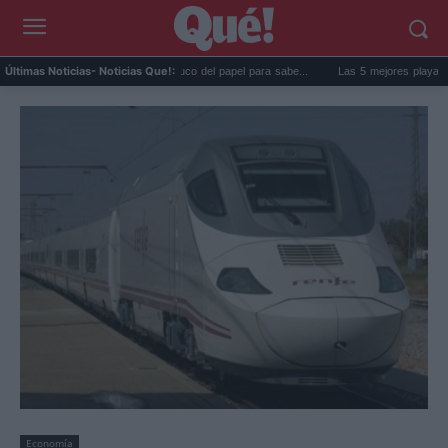
La goma de la nevera: el truco del papel para sabe...
Las 5 mejores playas de For
Últimas Noticias
- Noticias Que!:
Economía