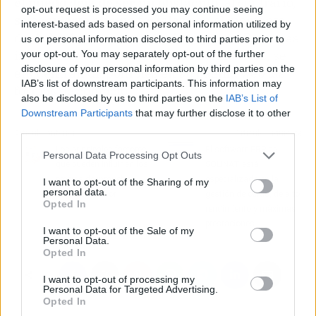
el miedo deja de ser un obstáculo
, al contrario,
opt-out request is processed you may continue seeing
se convierte en una fortaleza
en el momento
interest-based ads based on personal information utilized by
de defenderse ante cualquier agresor. Para más
us or personal information disclosed to third parties prior to
información y contratación de seminarios, se
your opt-out. You may separately opt-out of the further
disclosure of your personal information by third parties on the
encuentran disponibles en su página web las
IAB’s list of downstream participants. This information may
formas de contacto.
also be disclosed by us to third parties on the
IAB’s List of
Downstream Participants
that may further disclose it to other
third parties.
Artículo anterior
Artículo siguiente
Los principales factores
El software ERP de
Personal Data Processing Opt Outs
que pueden influir en los
SOLINAT está
precios de inmuebles,
especializado en la
I want to opt-out of the Sharing of my
personal data.
por RealAdvisor
gestión de obras, de alto
Opted In
rendimiento y máximas
prestaciones
I want to opt-out of the Sale of my
Personal Data.
Opted In
I want to opt-out of processing my
Personal Data for Targeted Advertising.
Opted In