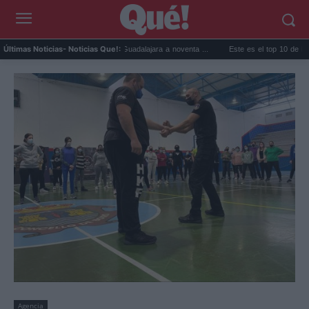
La ruta de los castillos de Guadalajara a noventa ...
Este es el top 10 de Netflix Es
Últimas Noticias
- Noticias Que!:
Agencia