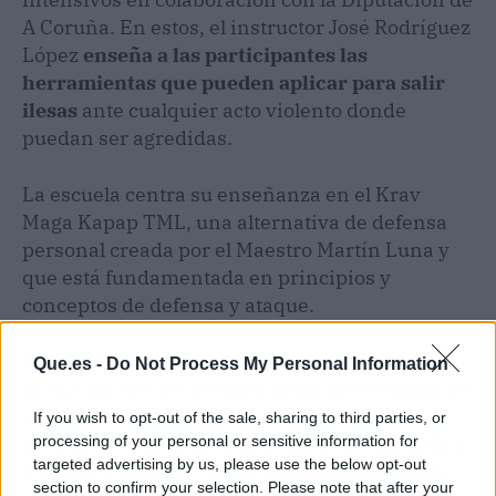
A Coruña. En estos, el instructor José Rodríguez
López
enseña a las participantes las
herramientas que pueden aplicar para salir
ilesas
ante cualquier acto violento donde
puedan ser agredidas.
La escuela centra su enseñanza en el Krav
Maga Kapap TML, una alternativa de defensa
personal creada por el Maestro Martín Luna y
que está fundamentada en principios y
conceptos de defensa y ataque.
Esta opción es muy solicitada por las mujeres,
Que.es -
Do Not Process My Personal Information
ya que no solo les permite aprender técnicas de
autodefensa, sino que les ayuda a sentirse
If you wish to opt-out of the sale, sharing to third parties, or
processing of your personal or sensitive information for
protegidas y en forma, mejorando su disciplina
targeted advertising by us, please use the below opt-out
y su salud mental. Con su práctica recurrente,
section to confirm your selection. Please note that after your