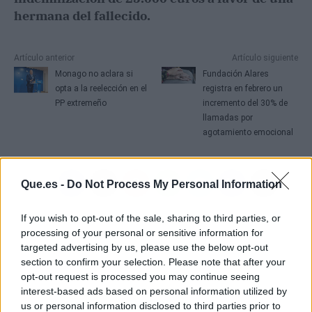
hermana del fallecido.
Artículo anterior
Artículo siguiente
Monago no aclara si
Fundación Alares
opta a la reelección en el
registra en febrero un
PP extremeño
incremento del 30% de
llamadas por
agotamiento emocional
Que.es -
Do Not Process My Personal Information
If you wish to opt-out of the sale, sharing to third parties, or
processing of your personal or sensitive information for
targeted advertising by us, please use the below opt-out
section to confirm your selection. Please note that after your
opt-out request is processed you may continue seeing
interest-based ads based on personal information utilized by
us or personal information disclosed to third parties prior to