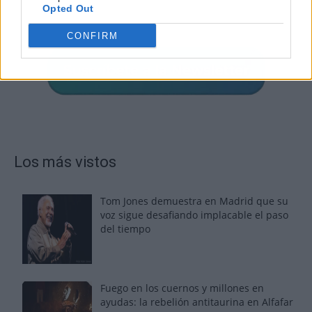
Opted Out
CONFIRM
Los más vistos
Tom Jones demuestra en Madrid que su
voz sigue desafiando implacable el paso
del tiempo
Fuego en los cuernos y millones en
ayudas: la rebelión antitaurina en Alfafar