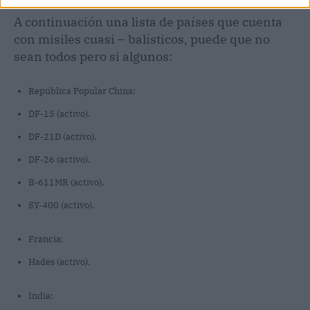
A continuación una lista de países que cuenta
con misiles cuasi – balísticos, puede que no
sean todos pero si algunos:
República Popular China:
DF-15 (activo).
DF-21D (activo).
DF-26 (activo).
B-611MR (activo).
SY-400 (activo).
Francia:
Hadès (activo).
India: