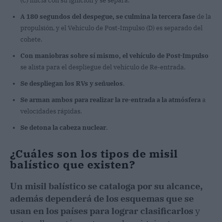
(C) inicia con su ignición y se separa.
A 180 segundos del despegue, se culmina la tercera fase
de la
propulsión, y el Vehículo de Post-Impulso (D) es separado del
cohete.
Con maniobras sobre sí mismo, el vehículo de Post-Impulso
se alista para el despliegue del vehículo de Re-entrada.
Se despliegan los RVs y señuelos
.
Se arman ambos para realizar la re-entrada a la atmósfera
a
velocidades rápidas.
Se detona la cabeza nuclear
.
¿Cuáles son los tipos de misil
balístico que existen?
Un misil balístico se cataloga por su alcance,
además dependerá de los esquemas que se
usan en los países para lograr clasificarlos
y