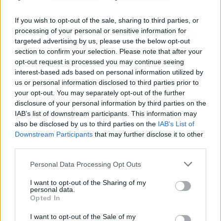
If you wish to opt-out of the sale, sharing to third parties, or
processing of your personal or sensitive information for
targeted advertising by us, please use the below opt-out
section to confirm your selection. Please note that after your
opt-out request is processed you may continue seeing
ARTÍCULO ANTERIOR
ARTÍCULO SIGUIENTE
interest-based ads based on personal information utilized by
TRUCOS PARA QUE EL
EL PIANISTA MOISÉS P.
us or personal information disclosed to third parties prior to
PELO FINO NO SEA
SÁNCHEZ PRESENTA
your opt-out. You may separately opt-out of the further
UNA CONDENA
BEYOND BEETHOVEN
disclosure of your personal information by third parties on the
EN MADRID
IAB’s list of downstream participants. This information may
also be disclosed by us to third parties on the
IAB’s List of
Downstream Participants
that may further disclose it to other
third parties.
Personal Data Processing Opt Outs
I want to opt-out of the Sharing of my
personal data.
Opted In
I want to opt-out of the Sale of my