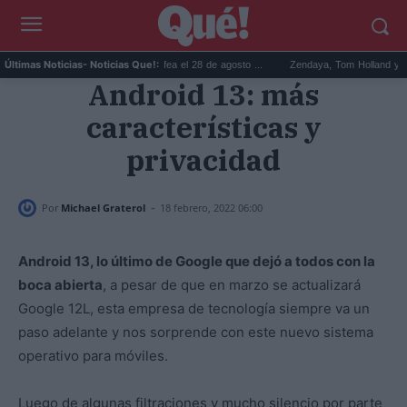
Prime Video revive a Betty la fea el 28 de agosto ...
Zendaya, Tom Holland y Chrissy Te
Últimas Noticias
- Noticias Que!:
Android 13: más
características y
privacidad
-
Por
Michael Graterol
18 febrero, 2022 06:00
Android 13, lo último de Google que dejó a todos con la
boca abierta
, a pesar de que en marzo se actualizará
Google 12L, esta empresa de tecnología siempre va un
paso adelante y nos sorprende con este nuevo sistema
operativo para móviles.
Luego de algunas filtraciones y mucho silencio por parte