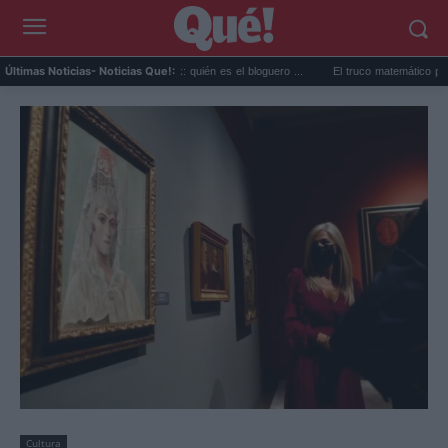
Perez Hilton directo TikTok: quién es el bloguero ...
El truco matemático para ganar 
Últimas Noticias
- Noticias Que!:
Cultura