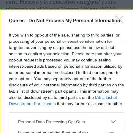
cara. Picasso y los maestros antiguos' podrá
visitarse en el Museo Picasso Málaga (MPM)
desde el 21 de febrero hasta el 26 de junio de
Que.es -
Do Not Process My Personal Information
2022.
If you wish to opt-out of the sale, sharing to third parties, or
processing of your personal or sensitive information for
Artículo anterior
Artículo siguiente
targeted advertising by us, please use the below opt-out
Cine y moda llegan al
La Fura dels Baus
section to confirm your selection. Please note that after your
CaixaForum Madrid de la
propone un espectáculo
opt-out request is processed you may continue seeing
mano de Jean Paul
de cine de terror en vivo
interest-based ads based on personal information utilized by
Gaultier
basado en la película
us or personal information disclosed to third parties prior to
'[REC]'
your opt-out. You may separately opt-out of the further
disclosure of your personal information by third parties on the
IAB’s list of downstream participants. This information may
also be disclosed by us to third parties on the
IAB’s List of
Downstream Participants
that may further disclose it to other
third parties.
Personal Data Processing Opt Outs
I want to opt-out of the Sharing of my