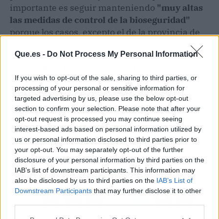
importante es seguir manteniendo
"muy altas
las medidas de control de la bioseguridad"
porque los casos, excepto el de la provincia de
Segovia, están vinculados al periodo migratorio
Que.es -
Do Not Process My Personal Information
de las aves, pero ha insistido en que los focos
"están detectados y controlados".
If you wish to opt-out of the sale, sharing to third parties, or
processing of your personal or sensitive information for
targeted advertising by us, please use the below opt-out
Artículo anterior
Artículo siguiente
section to confirm your selection. Please note that after your
TS confirma multa de
Los peluqueros,
opt-out request is processed you may continue seeing
485.000€ al Santander
esteticistas y barberos
interest-based ads based on personal information utilized by
por no reestructurar a
se oponen a la reforma
us or personal information disclosed to third parties prior to
tiempo hipotecas de
de los autónomos y
your opt-out. You may separately opt-out of the further
clientes en riesgo de
reclaman que sea "justa"
disclosure of your personal information by third parties on the
exclusión
IAB’s list of downstream participants. This information may
also be disclosed by us to third parties on the
IAB’s List of
Downstream Participants
that may further disclose it to other
third parties.