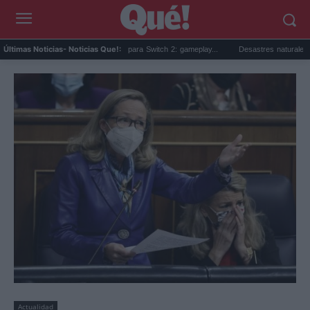
Beta sorpresa de Minecraft para Switch 2: gameplay...
Desastres naturales: qué son
Últimas Noticias
- Noticias Que!:
Actualidad