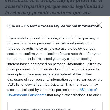
estabilidad en el tiempo.
Hay que preservar el
acuerdo tripartito porque eso da legitimidad a
la reforma y permite aventurar que va a
perdurar en el tiempo
", ha dicho la
vicepresidente, que ha añadido que cualquier
Que.es -
Do Not Process My Personal Information
otra reforma que se hiciera en el ámbito laboral
partiría también del diálogo social y del
If you wish to opt-out of the sale, sharing to third parties, or
acuerdo.
processing of your personal or sensitive information for
targeted advertising by us, please use the below opt-out
section to confirm your selection. Please note that after your
Artículo anterior
Artículo siguiente
opt-out request is processed you may continue seeing
Cantabria suma cuatro
Yolanda Díaz ve
interest-based ads based on personal information utilized by
fallecidos Covid y tres
"rivalidades partidistas"
us or personal information disclosed to third parties prior to
pacientes en la UCI
en el rechazo a su
your opt-out. You may separately opt-out of the further
reforma
disclosure of your personal information by third parties on the
IAB’s list of downstream participants. This information may
also be disclosed by us to third parties on the
IAB’s List of
Downstream Participants
that may further disclose it to other
third parties.
Personal Data Processing Opt Outs