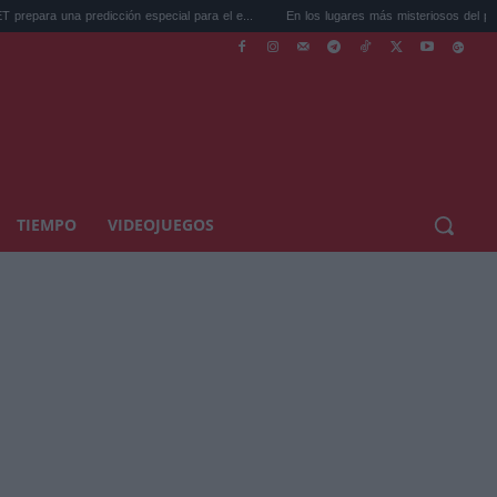
predicción especial para el e...
En los lugares más misteriosos del planeta: Stoneh.
TIEMPO
VIDEOJUEGOS