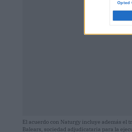
Opted 
P
El acuerdo con Naturgy incluye además el tr
Balears, sociedad adjudicataria para la ejec