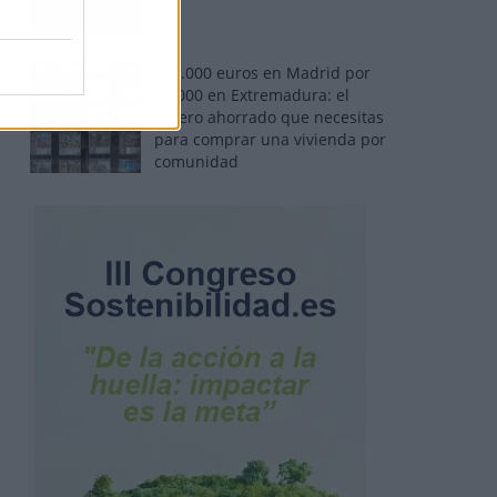
110.000 euros en Madrid por
31.000 en Extremadura: el
dinero ahorrado que necesitas
para comprar una vivienda por
comunidad