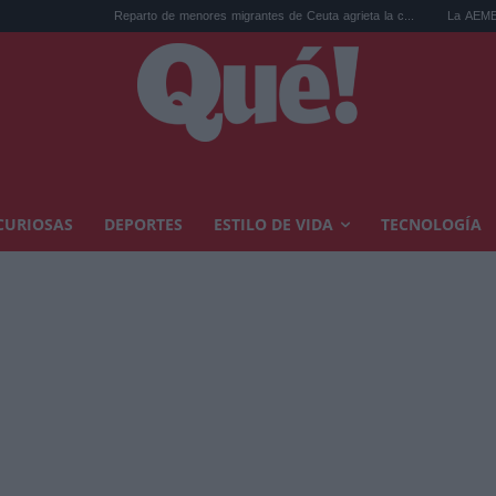
Reparto de menores migrantes de Ceuta agrieta la c...
La AEMET prepara una 
CURIOSAS
DEPORTES
ESTILO DE VIDA
TECNOLOGÍA