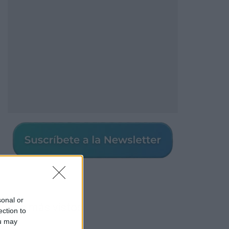
sonal or
Los más vistos
ection to
ou may