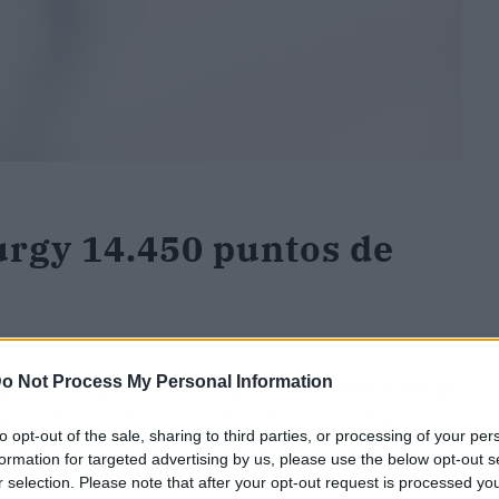
rgy 14.450 puntos de
o Not Process My Personal Information
a, la compañía de transporte y distribución de
aspaso de 14.450 puntos de suministro de propano
to opt-out of the sale, sharing to third parties, or processing of your per
informó la empresa, que no precisó el importe de
formation for targeted advertising by us, please use the below opt-out s
r selection. Please note that after your opt-out request is processed y