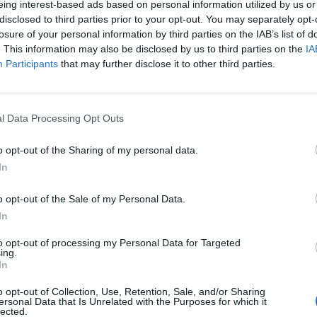
eing interest-based ads based on personal information utilized by us or
ener los permisos necesarios por parte de la
disclosed to third parties prior to your opt-out. You may separately opt-
losure of your personal information by third parties on the IAB’s list of
mpetencia (CNMC) y las autoridades regionales
. This information may also be disclosed by us to third parties on the
IA
 como segundo operador de propano canalizado a
Participants
that may further disclose it to other third parties.
 en 815 municipios de 38 provincias.
a continúa así apostando por su estrategia de
l Data Processing Opt Outs
nvertido cerca de 200 millones de euros en los
o opt-out of the Sharing of my personal data.
In
o opt-out of the Sale of my Personal Data.
In
to opt-out of processing my Personal Data for Targeted
ing.
In
o opt-out of Collection, Use, Retention, Sale, and/or Sharing
ersonal Data that Is Unrelated with the Purposes for which it
lected.