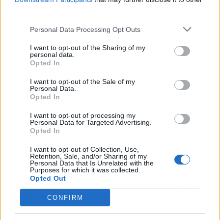
como los siguientes:
third parties.
Personal Data Processing Opt Outs
Los bebés crecen muy rápido, así que una buena idea es elegir
un colchón de tamaño medio que pueda usar, por lo menos,
I want to opt-out of the Sharing of my
personal data.
hasta los 4 años.
Opted In
Recuerda proteger el colchón del bebé de accidentes como
I want to opt-out of the Sale of my
orina, heces, vómitos, etc., así que la mejor opción es adquirir
Personal Data.
un protector que sea transpirable.
Opted In
Es importante comprar ropa de cama adecuada. Al igual que se
I want to opt-out of processing my
Personal Data for Targeted Advertising.
hace con el colchón, elegir sábanas, mantas y fundas de
Opted In
materiales naturales es fundamental porque serán estos
elementos los que se mantengan en contacto directo con la piel
I want to opt-out of Collection, Use,
Retention, Sale, and/or Sharing of my
del bebé.
Personal Data that Is Unrelated with the
Purposes for which it was collected.
Opted Out
Artículo anterior
Artículo siguiente
CONFIRM
Así se verá afectado tu
Apunta esta receta
cuerpo si bebes cerveza
casera de Marquesas de
cada día
Navidad con Thermomix