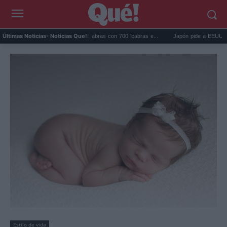
Galápagos eliminó 140.000 cabras con 700 'cabras e...
Japón pide a EEUU que deje 
Últimas Noticias
- Noticias Que!:
Estilo de vida