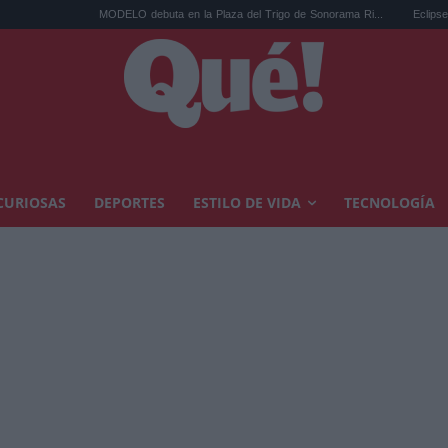
MODELO debuta en la Plaza del Trigo de Sonorama Ri...
Eclipse solar en Cariñ
CURIOSAS
DEPORTES
ESTILO DE VIDA
TECNOLOGÍA