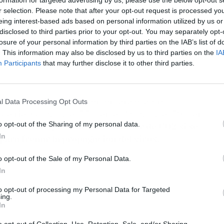
s, así como para asistir de público a
r selection. Please note that after your opt-out request is processed y
eing interest-based ads based on personal information utilized by us or
disclosed to third parties prior to your opt-out. You may separately opt-
o la medida para los ámbitos en los que perciben
losure of your personal information by third parties on the IAB’s list of
or ser espacios en los que los ciudadanos se
. This information may also be disclosed by us to third parties on the
IA
y beber, han explicado desde la Consejería de
Participants
that may further disclose it to other third parties.
en estos ámbitos se incrementará el aforo
l Data Processing Opt Outs
 de riesgo, hasta el 75% en el 3 y hasta el 50% en
o opt-out of the Sharing of my personal data.
os tendrán que tener un medidor de CO2 si se
In
para frenar la propagación del virus.
o opt-out of the Sale of my Personal Data.
In
to opt-out of processing my Personal Data for Targeted
ing.
In
o opt-out of Collection, Use, Retention, Sale, and/or Sharing