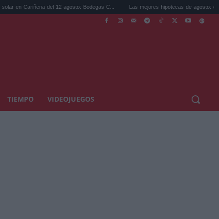
ena del 12 agosto: Bodegas C...
Las mejores hipotecas de agosto: el TAE más compet
TIEMPO
VIDEOJUEGOS