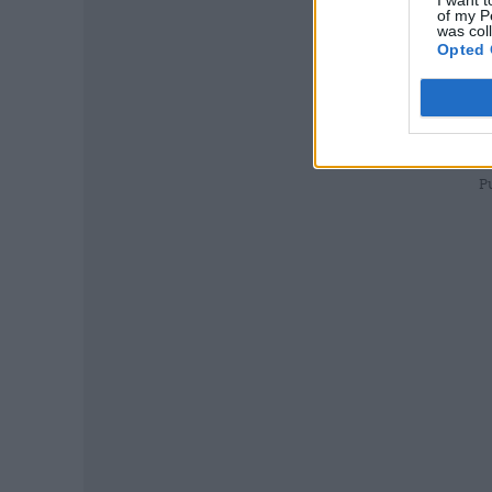
of my P
was col
Opted 
P