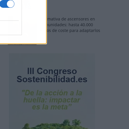
Normativa de ascensores en
comunidades: hasta 40.000
euros de coste para adaptarlos