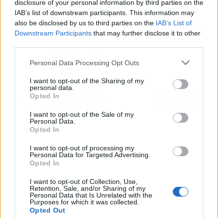
disclosure of your personal information by third parties on the
Artículo anterior
Artículo siguiente
IAB’s list of downstream participants. This information may
Encontrar un excelente
Todo Llantas Shop es
also be disclosed by us to third parties on the
IAB’s List of
servicio de reparación de
una empresa destacada
Downstream Participants
that may further disclose it to other
máquinas de coser a
para comprar llantas
third parties.
particulares en
online
Barcelona es posible con
Personal Data Processing Opt Outs
Confemac
I want to opt-out of the Sharing of my
personal data.
Opted In
I want to opt-out of the Sale of my
Personal Data.
Opted In
I want to opt-out of processing my
Personal Data for Targeted Advertising.
Opted In
I want to opt-out of Collection, Use,
Retention, Sale, and/or Sharing of my
Personal Data that Is Unrelated with the
Purposes for which it was collected.
Opted Out