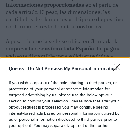
informaciones proporcionadas
en el perfil de
cada artículo. El peso, las dimensiones, las
cantidades de elementos y el tipo de dispositivo
conforman el resto de datos mostrados.
A pesar de que la sede se ubica en Granada, la
empresa hace
envíos a toda España
. La página
web está disponible para solicitar pedidos y
revisar otros suplementos de ruedas, baterías
Que.es -
Do Not Process My Personal Information
de tracción y cargadores.
If you wish to opt-out of the sale, sharing to third parties, or
La adquisición de un motor de arranque
processing of your personal or sensitive information for
extiende la vida útil de las carretillas
targeted advertising by us, please use the below opt-out
elevadoras. Esa es la razón por la que tantos
section to confirm your selection. Please note that after your
clientes acuden a RRP e incluyen sus productos
opt-out request is processed you may continue seeing
en su cadena de trabajo.
interest-based ads based on personal information utilized by
us or personal information disclosed to third parties prior to
your opt-out. You may separately opt-out of the further