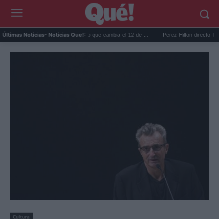
Reciclar cápsulas de café: lo que cambia el 12 de ...
Perez Hilton directo TikTok: qui
Últimas Noticias
- Noticias Que!:
Cultura