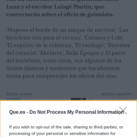
Luna y el escritor Luisgé Martín, que
conversarán sobre el oficio de guionista.
'Mujeres al borde de un ataque de nervios', 'Las
bicicletas son para el verano', 'Carmen y Lola',
'El espíritu de la colmena', 'El verdugo', 'Secretos
del corazón', 'Akelarre', Belle Époque y El perro
del hortelano, entre otros, son algunos de los
títulos clásicos y modernos que los alumnos
verán para comprender los oficios del cine.
Artículo anterior
Artículo siguiente
Isabel Coixet y Jesús
El guitarrista madrileño
Cimarro, Premios al
Víctor Monge 'Serranito'
Que.es -
Do Not Process My Personal Information
Liderazgo Cultural
iniciará las actuaciones
de Suma Flamenca
If you wish to opt-out of the sale, sharing to third parties, or
processing of your personal or sensitive information for