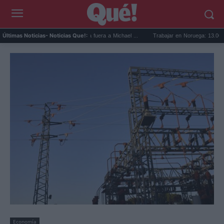
ooker mejor quinteto: deja fuera a Michael ...
Trabajar en Noruega: 13.000 nuevas va
Últimas Noticias
- Noticias Que!:
Economía