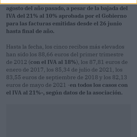
el 44% con respecto a los 63,77 euros de
agosto del año pasado, a pesar de la bajada del
IVA del 21% al 10% aprobada por el Gobierno
para las facturas emitidas desde el 26 junio
hasta final de año.
Hasta la fecha, los cinco recibos más elevados
han sido los 88,66 euros del primer trimestre
de 2012 (
con el IVA al 18%
), los 87,81 euros de
enero de 2017, los 85,34 de julio de 2021, los
83,55 euros de septiembre de 2018 y los 82,13
euros de mayo de 2021 -
en todos los casos con
el IVA al 21%-, según datos de la asociación.