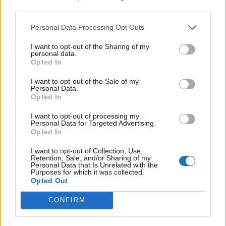
estará vigente durante el tercer trimestre de
third parties.
este año.
Personal Data Processing Opt Outs
AGOSTO, LA FACTURA "MÁS CARA
I want to opt-out of the Sharing of my
DE LA HISTORIA"
personal data.
Opted In
De hecho, la factura de la luz de un usuario
I want to opt-out of the Sale of my
medio en agosto será
"la más cara de la
Personal Data.
Opted In
historia",
con un encarecimiento en lo que va
de mes del 43,7% con respecto al mismo
I want to opt-out of processing my
Personal Data for Targeted Advertising.
periodo del año pasado,
según datos de Facua-
Opted In
Consumidores en Acción.
I want to opt-out of Collection, Use,
Retention, Sale, and/or Sharing of my
Según estimaciones de la asociación de
Personal Data that Is Unrelated with the
Purposes for which it was collected.
consumidores sobre la evolución de la tarifa
Opted Out
semirregulada (PVPC),
los primeros 15 días de
agosto reflejan una factura mensual para el
CONFIRM
usuario de 91,62 euros, con esa subida de casi