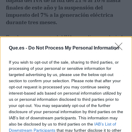
bajada del IVA de la luz del 21% al 10% hasta
finales de este año y la suspensión del
impuesto del 7% a la generación eléctrica
durante tres meses.
En el caso concreto del IVA, se aplica una bajada
al 10% hasta fin de año para todos los
Que.es -
Do Not Process My Personal Information
consumidores con potencia contratada hasta 10
kilovatios (kW), siempre que el precio medio
If you wish to opt-out of the sale, sharing to third parties, or
mensual del mercado mayorista de la
processing of your personal or sensitive information for
electricidad esté por encima de los 45 euros por
targeted advertising by us, please use the below opt-out
MWh.
section to confirm your selection. Please note that after your
opt-out request is processed you may continue seeing
interest-based ads based on personal information utilized by
En lo que se refiere a la suspensión del 7% del
us or personal information disclosed to third parties prior to
impuesto sobre el valor de producción de
your opt-out. You may separately opt-out of the further
energía eléctrica,
que ya en 2018 se decidió su
disclosure of your personal information by third parties on the
suspensión temporal durante seis meses para
IAB’s list of downstream participants. This information may
also be disclosed by us to third parties on the
IAB’s List of
contener otra ola alcista en el precio de la luz,
Downstream Participants
that may further disclose it to other