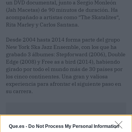
un DVD documental, junto a Sergio Monleón
(Jah Macetas) de 90 minutos de duración. Ha
acompañado a artistas como “The Skatalites“,
Rita Marley y Carlos Santana.
Desde 2004 hasta 2014 forma parte del grupo
New York Ska Jazz Ensemble, con los que ha
grabado 3 álbumes: Stepforward (2006), Double
Edge (2008) y Free as a bird (2014), habiendo
girado por todo el mundo más de 30 países por
los cinco continentes. Una gran y valiosa
experiencia para afrontar el siguiente paso en
su carrera.
Que.es -
Do Not Process My Personal Information