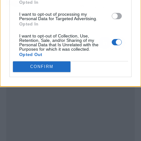
Opted In
se retrasan debido a la
profesionales
escasez de
I want to opt-out of processing my
Personal Data for Targeted Advertising.
semiconductores
Opted In
I want to opt-out of Collection, Use,
Retention, Sale, and/or Sharing of my
Personal Data that Is Unrelated with the
Purposes for which it was collected.
Opted Out
CONFIRM