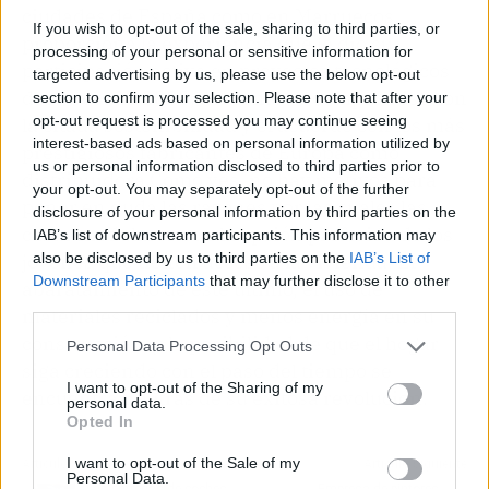
ciudades de España como en Marruecos,
If you wish to opt-out of the sale, sharing to third parties, or
proporciona la experiencia que le dio su
processing of your personal or sensitive information for
participación activa en proyectos tecnológicos
targeted advertising by us, please use the below opt-out
desde el año 2003, así como su compromiso con
section to confirm your selection. Please note that after your
opt-out request is processed you may continue seeing
la citada sostenibilidad y el acuerdo con los más
interest-based ads based on personal information utilized by
prestigiosos fabricantes de Europa como
us or personal information disclosed to third parties prior to
distribuidora.
Como ves, no hay motivos para
your opt-out. You may separately opt-out of the further
poner en duda las razones por las cuales las
disclosure of your personal information by third parties on the
casas modulares son la opción preferida de los
IAB’s list of downstream participants. This information may
also be disclosed by us to third parties on the
IAB’s List of
jóvenes que tienen acceso a la vivienda. El
Downstream Participants
that may further disclose it to other
abaratamiento de este último, el uso de
third parties.
materiales reciclados y menos energía en su
construcción, y la posibilidad de que el hogar
Personal Data Processing Opt Outs
siga creciendo con el paso del tiempo se
I want to opt-out of the Sharing of my
encuentran detrás de su exitosa revolución.
personal data.
Opted In
I want to opt-out of the Sale of my
Artículo anterior
Artículo siguiente
Personal Data.
Las entregas de coches
Empresa de pintores