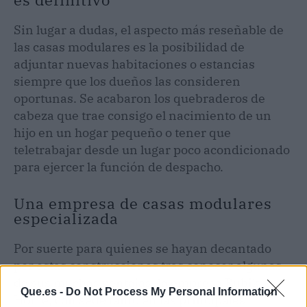
Sin lugar a dudas, el aspecto más reseñable de
las casas modulares es la posibilidad de
adjuntar nuevas habitaciones o estancias
siempre que los dueños las consideren
oportunas. Se acabaron los quebraderos de
cabeza que trae consigo el nacimiento de un
hijo en un hogar pequeño o tener que
teletrabajar desde un lugar poco acondicionado
para ejercer la función de despacho.
Una empresa de casas modulares
especializada
Por suerte para quienes se hayan decantado
por estas construcciones tras conocer algunas
de sus muchas ventajas, la empresa Rubik
Que.es -
Do Not Process My Personal Information
Home, con sede tanto en las principales