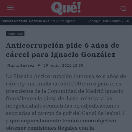
ideo revive a Betty la fea el 28 de agosto ...
Zendaya, Tom Holland y Chrissy Teigen: e
Últimas Noticias
- Noticias Que!:
Actualidad
Anticorrupción pide 6 años de
cárcel para Ignacio González
29 junio, 2021 18:50
Marta Suárez
La Fiscalía Anticorrupción interesa seis años de
cárcel y una multa de 550.000 euros para el ex
presidente de la Comunidad de Madrid Ignacio
González en la pieza de 'Lezo' relativa a las
irregularidades cometidas en adjudicaciones
asociadas al campo de golf del Canal de Isabel II
y
que supuestamente tenían como objetivo
obtener comisiones ilegales con la