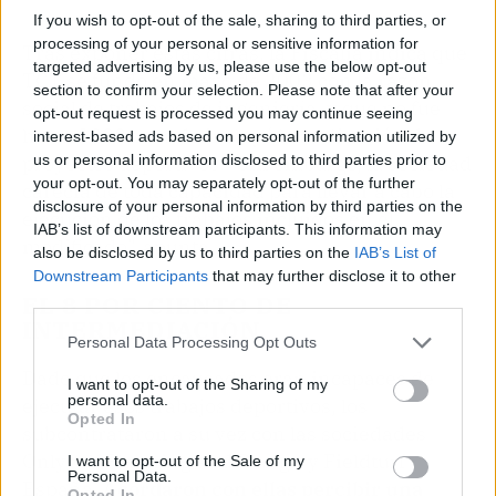
If you wish to opt-out of the sale, sharing to third parties, or
processing of your personal or sensitive information for
Tras exponer estas cifras, la Fiscalía indica que
targeted advertising by us, please use the below opt-out
TCT se fundó en mayo de 2003 con la razón
section to confirm your selection. Please note that after your
social de trabajos de ingeniería, y que no fue
opt-out request is processed you may continue seeing
hasta 2008 cuando incluyó la realización de
interest-based ads based on personal information utilized by
us or personal information disclosed to third parties prior to
proyectos deportivos. "Sin embargo, la sociedad
your opt-out. You may separately opt-out of the further
carecía de toda capacidad para llevar a cabo la
disclosure of your personal information by third parties on the
ejecución de los trabajos incluidos en el
IAB’s list of downstream participants. This information may
modificado", apunta.
also be disclosed by us to third parties on the
IAB’s List of
Downstream Participants
that may further disclose it to other
EL 8 POR CIENTO DE
third parties.
INTERMEDIACIÓN
Personal Data Processing Opt Outs
Dado que los encausados eran incapaces de
I want to opt-out of the Sharing of my
personal data.
ejecutar esos trabajos deportivos, los
Opted In
subcontrataron a su vez con las sociedades
Onlygolf Planning and Design y Fieldturf
I want to opt-out of the Sale of my
Personal Data.
España.
Acordaron con ellas percibir una
Opted In