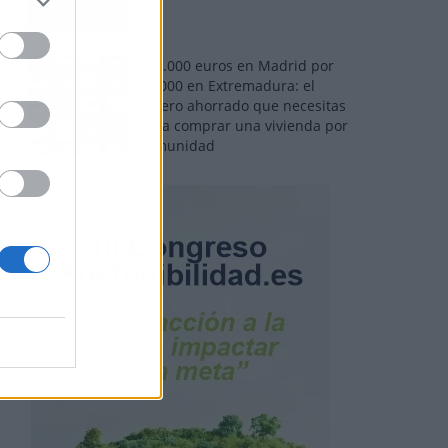
110.000 euros en Madrid por
31.000 en Extremadura: el
dinero ahorrado que necesitas
para comprar una vivienda por
comunidad