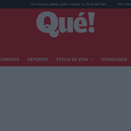
Un exnarco gallego quiere montar su 'Ruta del Narc...
Kit Connor será Cíc
CURIOSAS
DEPORTES
ESTILO DE VIDA
TECNOLOGÍA