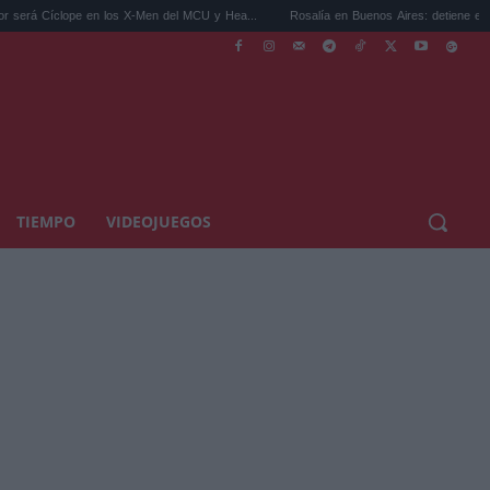
lope en los X-Men del MCU y Hea...
Rosalía en Buenos Aires: detiene el tráfico y se 
TIEMPO
VIDEOJUEGOS