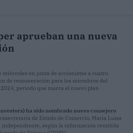
mper aprueban una nueva
ión
 miércoles en junta de accionistas a cuatro
ica de remuneración para los miembros del
ta 2024, periodo que marca el nuevo plan
 Investors) ha sido nombrado nuevo consejero
 exsecretaria de Estado de Comercio, María Luisa
 independiente, según la información remitida
Mercado de Valores (CNMV).