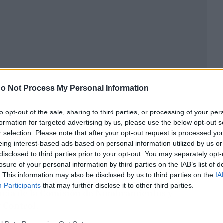
o Not Process My Personal Information
to opt-out of the sale, sharing to third parties, or processing of your per
formation for targeted advertising by us, please use the below opt-out s
r selection. Please note that after your opt-out request is processed y
n de la sociedad ha atribuido sus
eing interest-based ads based on personal information utilized by us or
ela presidirá la nueva Comisión de
disclosed to third parties prior to your opt-out. You may separately opt-
losure of your personal information by third parties on the IAB’s list of
pinosa.
. This information may also be disclosed by us to third parties on the
IA
Participants
that may further disclose it to other third parties.
cia de la Comisión de Nombramientos y
y Control.