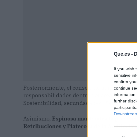
Que.es -
D
If you wish 
sensitive in
confirm you
Posteriormente, el consejo de administració
continue se
responsabilidades dentro del órgano y Ponc
information 
further disc
Sostenibilidad, secundada por Platero y Es
participants
Downstream 
Asimismo,
Espinosa mantendrá la presiden
Retribuciones y Platero la de la Auditoría 