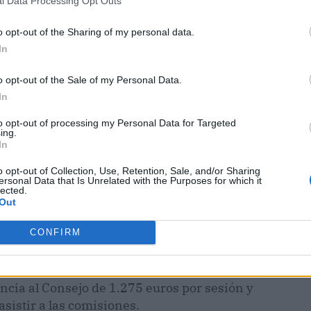
l Data Processing Opt Outs
elección de Ernst & Young como auditor por tres
aciones en el reglamento de la sociedad, entre
o opt-out of the Sharing of my personal data.
In
 al consejo a emitir instrumentos de renta fija
o opt-out of the Sale of my Personal Data.
os en una o varias emisiones en un plazo
In
pias.
to opt-out of processing my Personal Data for Targeted
ing.
In
resentación del plan estratégico 2021-2024 que
ones de euros en 2024
y generar un beneficio
o opt-out of Collection, Use, Retention, Sale, and/or Sharing
ersonal Data that Is Unrelated with the Purposes for which it
nes de euros con un flujo de caja de 60 millones
lected.
Out
CONFIRM
es establece un sueldo fijos de 2.125 euros
encia al Consejo de 1.275 euros por sesión y
asistir a las comisiones.