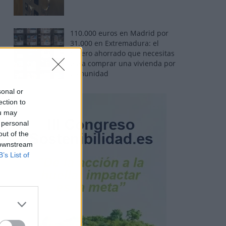
110.000 euros en Madrid por
31.000 en Extremadura: el
dinero ahorrado que necesitas
para comprar una vivienda por
comunidad
sonal or
ection to
ou may
 personal
out of the
 downstream
B’s List of