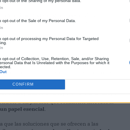
rategias.
o opt-out of the Sharing of my personal data.
In
n experimentado un gran boom
. Dicha
o opt-out of the Sale of my Personal Data.
s tan positivos que mencionaremos a
In
to opt-out of processing my Personal Data for Targeted
ing.
In
ctoria que tienen a sus espaldas las compañías
o opt-out of Collection, Use, Retention, Sale, and/or Sharing
ersonal Data that Is Unrelated with the Purposes for which it
iglo prestando servicio a empresas tan
lected.
e sumar hipermercados, aseguradoras, empresas
Out
CONFIRM
 as a Service es una decisión que puede llegar a
ontrate a un
partner
que realmente merezca la
 un papel esencial
.
 que las soluciones que se ofrecen a las