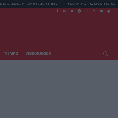
en Valencia sube a 3.485 ...
Precio de la luz hoy, jueves 6 de agosto: la hora ...
TIEMPO
VIDEOJUEGOS