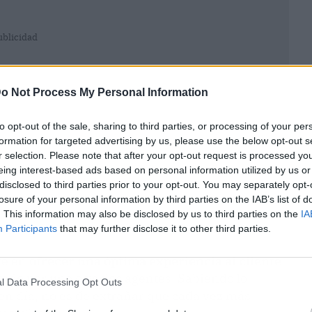
ublicidad
o Not Process My Personal Information
to opt-out of the sale, sharing to third parties, or processing of your per
formation for targeted advertising by us, please use the below opt-out s
r selection. Please note that after your opt-out request is processed y
eing interest-based ads based on personal information utilized by us or
disclosed to third parties prior to your opt-out. You may separately opt-
losure of your personal information by third parties on the IAB’s list of
. This information may also be disclosed by us to third parties on the
IA
Participants
that may further disclose it to other third parties.
te en
ofrecer una óptima experiencia al cliente
tado por uno o varios agentes. Sabiendo lo
l Data Processing Opt Outs
n día, no es de extrañar que cada vez más