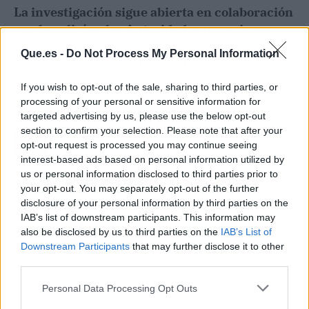
La investigación sigue abierta en colaboración
con la policía y las Autoridades ucranianas
para localizar y detener a uno de los
Que.es -
Do Not Process My Personal Information
encargados de la captación de las víctimas en
su país de origen.
If you wish to opt-out of the sale, sharing to third parties, or
processing of your personal or sensitive information for
targeted advertising by us, please use the below opt-out
Artículo anterior
Artículo siguiente
section to confirm your selection. Please note that after your
Puig defiende ante los
El Gobierno aprueba una
opt-out request is processed you may continue seeing
regantes que el trasvase
declaración institucional
interest-based ads based on personal information utilized by
es "irrenunciable"
por el Día Mundial de la
us or personal information disclosed to third parties prior to
Seguridad en el Trabajo
your opt-out. You may separately opt-out of the further
disclosure of your personal information by third parties on the
IAB’s list of downstream participants. This information may
also be disclosed by us to third parties on the
IAB’s List of
Downstream Participants
that may further disclose it to other
third parties.
Personal Data Processing Opt Outs