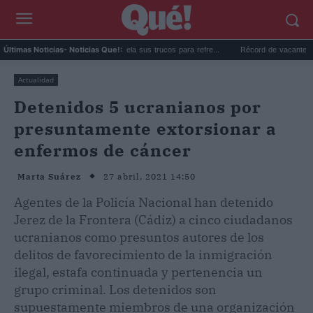
Una española en Suiza revela sus trucos para refre...
Récord de vacantes sin cub
Últimas Noticias
- Noticias Que!:
Actualidad
Detenidos 5 ucranianos por
presuntamente extorsionar a
enfermos de cáncer
27 abril, 2021 14:50
Marta Suárez
Agentes de la Policía Nacional han detenido
Jerez de la Frontera (Cádiz) a cinco ciudadanos
ucranianos como presuntos autores de los
delitos de favorecimiento de la inmigración
ilegal, estafa continuada y pertenencia un
grupo criminal. Los detenidos son
supuestamente miembros de una organización