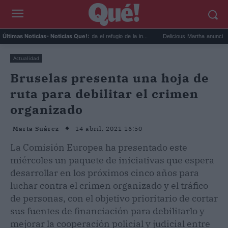
ational Geographic recomienda el refugio de la in...
Delicious Martha anuncia que ha s
Últimas Noticias
- Noticias Que!:
Actualidad
Bruselas presenta una hoja de
ruta para debilitar el crimen
organizado
14 abril, 2021 16:50
Marta Suárez
La Comisión Europea ha presentado este
miércoles un paquete de iniciativas que espera
desarrollar en los próximos cinco años para
luchar contra el crimen organizado y el tráfico
de personas, con el objetivo prioritario de cortar
sus fuentes de financiación para debilitarlo y
mejorar la cooperación policial y judicial entre