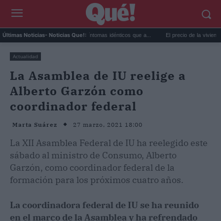
or extremo y ansiedad: síntomas idénticos que a...
El precio de la vivienda en Valenc
Últimas Noticias
- Noticias Que!:
Actualidad
La Asamblea de IU reelige a
Alberto Garzón como
coordinador federal
27 marzo, 2021 18:00
Marta Suárez
La XII Asamblea Federal de IU ha reelegido este
sábado al ministro de Consumo, Alberto
Garzón, como coordinador federal de la
formación para los próximos cuatro años.
La coordinadora federal de IU se ha reunido
en el marco de la Asamblea y ha refrendado