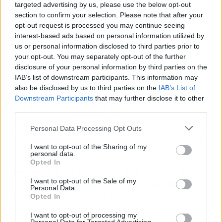
targeted advertising by us, please use the below opt-out
líder de IU para reivindicar que hace falta una
section to confirm your selection. Please note that after your
"izquierda fuerte" que profundice en su "matriz
opt-out request is processed you may continue seeing
verde y morada".
interest-based ads based on personal information utilized by
us or personal information disclosed to third parties prior to
your opt-out. You may separately opt-out of the further
En el plano económico, Garzón admitió el
disclosure of your personal information by third parties on the
esfuerzo "hercúleo" por reducir la deuda que
IAB’s list of downstream participants. This information may
arrastraba IU a raíz de una serie de gastos en la
also be disclosed by us to third parties on the
IAB’s List of
década de los 90 que "han dejado huella" y
Downstream Participants
that may further disclose it to other
mermado la capacidad de recursos de IU.
third parties.
Concretamente, la dirección arrancó su
Personal Data Processing Opt Outs
mandato con un endeudamiento de 11 millones
y ahora están en 5.
I want to opt-out of the Sharing of my
personal data.
Opted In
Con esa amortización y la actual estrategia
I want to opt-out of the Sale of my
política, el futuro de IU está "garantizado
Personal Data.
política y financieramente".
Una de las
Opted In
primeras tareas es "redefinir" cuando se
I want to opt-out of processing my
complete la venta por más de 2,1 millones de la