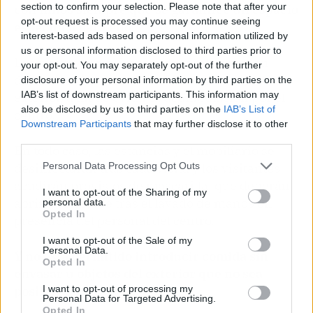
section to confirm your selection. Please note that after your
con niños siempre que se garantice un espacio
opt-out request is processed you may continue seeing
específico para ello.
interest-based ads based on personal information utilized by
us or personal information disclosed to third parties prior to
Las visitas se realizarán, generalmente, en
your opt-out. You may separately opt-out of the further
dependencias con acceso directo desde el
disclosure of your personal information by third parties on the
IAB’s list of downstream participants. This information may
exterior, a fin de evitar la deambulación por el
also be disclosed by us to third parties on the
IAB’s List of
centro.
Downstream Participants
that may further disclose it to other
third parties.
En todo caso, las estancias y el mobiliario se
desinfectarán tras cada visita y los visitantes
Personal Data Processing Opt Outs
acudirán provistos de mascarilla, que deberán
I want to opt-out of the Sharing of my
abrir y colocarse tras el lavado de manos en
personal data.
Opted In
presencia del personal del centro.
I want to opt-out of the Sale of my
Personal Data.
Y no está permitido introducir comida sin
Opted In
envasar u objetos del exterior que no sea
I want to opt-out of processing my
posible desinfectar.
Personal Data for Targeted Advertising.
Opted In