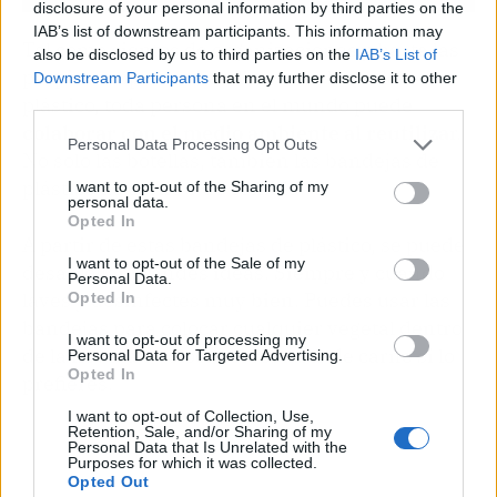
disclosure of your personal information by third parties on the
IAB’s list of downstream participants. This information may
Tal como cientos de organizaciones y hasta las
also be disclosed by us to third parties on the
IAB’s List of
propias empresas batallan con el uso del
Downstream Participants
that may further disclose it to other
third parties.
plástico, toda persona en el mundo puede
colaborar con el medio ambiente al reutiliza
r.
Personal Data Processing Opt Outs
No solo las botellas, también las bandejas de
plástico de carne o de comida.
I want to opt-out of the Sharing of my
personal data.
Opted In
A partir de estas bandejas de plástico, se puede
I want to opt-out of the Sale of my
desarrollar grandes ideas. Siempre y cuando
Personal Data.
laves y desinfectes muy bien. Puedes usar las
Opted In
bandejas para colocar cualquier vegetal dentro
I want to opt-out of processing my
de la nevera o colocar el restaste de carne si lo
Personal Data for Targeted Advertising.
Opted In
prefieres.
I want to opt-out of Collection, Use,
Retention, Sale, and/or Sharing of my
Personal Data that Is Unrelated with the
Purposes for which it was collected.
Opted Out