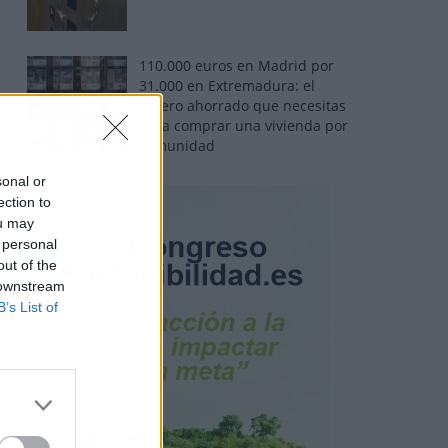
110.000 euros en Madrid por
31.000 en Extremadura: el
dinero ahorrado que necesitas
para comprar una vivienda por
comunidad
sonal or
ection to
ou may
 personal
out of the
 downstream
B’s List of