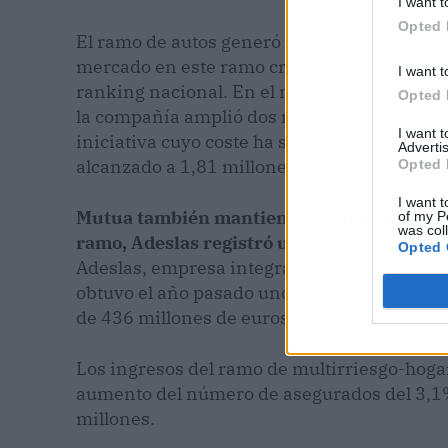
I want t
Opted 
El ramo de autos generó 1.577,6 millones de
mercado en este ramo creció hasta el 14,2%
I want t
ranking nacional. En el mes de junio, ante l
Opted 
la compañía amplió dos meses gratis la dura
I want 
iniciativa cuyo coste ha sido de 161 millon
Advertis
alcanzado a 1,81 millones de pólizas (el 73% 
Opted 
I want t
Mutua también mantiene la primera posició
of my P
was col
ramo, Adeslas registró un volumen de prim
Opted 
Adeslas, empresa integrada en el Grupo Mu
obtuvo el año pasado unos ingresos de 3.97
de 436 millones de euros (+12,7%).
Los ingresos del ramo de multirriesgo-hoga
aumento del número de asegurados del 3,1%
millones.