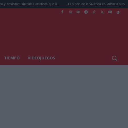
mas idénticos que a...
El precio de la vivienda en Valencia sube a 3.485 ...
Prec
TIEMPO
VIDEOJUEGOS