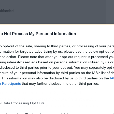
ublicidad
o Not Process My Personal Information
to opt-out of the sale, sharing to third parties, or processing of your per
formation for targeted advertising by us, please use the below opt-out s
r selection. Please note that after your opt-out request is processed y
eing interest-based ads based on personal information utilized by us or
disclosed to third parties prior to your opt-out. You may separately opt-
losure of your personal information by third parties on the IAB’s list of
. This information may also be disclosed by us to third parties on the
IA
Participants
that may further disclose it to other third parties.
o de no vida crecieron un 2,9%, hasta 5.418,5
o Mutua continuar ganando cuota de mercado y
l Data Processing Opt Outs
 nacional de seguros de no vida por tercer año