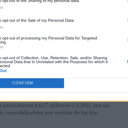
o opt-out of the Sharing of my personal data.
In
 ingresos por primas (+0,9%) y la cuota de
, situándose Mutua en la segunda posición del
o opt-out of the Sale of my Personal Data.
a caída de la siniestralidad por el confinamiento,
In
ción de los seguros de auto y moto, una
to opt-out of processing my Personal Data for Targeted
es de euros para Mutua y, hasta el momento, ha
ing.
de la cartera).
In
o opt-out of Collection, Use, Retention, Sale, and/or Sharing
n del ranking de seguros de salud. En este
ersonal Data that Is Unrelated with the Purposes for which it
lected.
as de 2.856 millones (+6,2%).
SegurCaixa
Out
tua Madrileña y participada por CaixaBank,
5 millones de euros (+2,9%) y un beneficio neto
CONFIRM
r ascendieron a 617 millones (+2,3%), con un
, consolidándose por encima de los dos