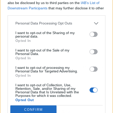
más como si lo estuviéramos viendo en una tele
also be disclosed by us to third parties on the
IAB’s List of
Downstream Participants
that may further disclose it to other
de época. También la banda sonora se
third parties.
mantiene tal cual era. Un
juego
de esos que te
pararías a escuchar todas las melodías
Personal Data Processing Opt Outs
incluidas.
I want to opt-out of the Sharing of my
personal data.
Si quieres uno de los juegos indispensables en
Opted In
cualquier máquina arcade, Turrican Flashback
I want to opt-out of the Sale of my
es tu título. Con ello, los mayores pueden
Personal Data.
Opted In
descubrirles a los niños un juego al que se van a
enganchar. Sin tantos gráficos, sin
ray tracing
y
I want to opt-out of processing my
Personal Data for Targeted Advertising.
sin
tecnología
, pero con una diversión
Opted In
apabullante. Ahora llega esta edición que
incluye cuatro juegos en uno y que debe estar
I want to opt-out of Collection, Use,
Retention, Sale, and/or Sharing of my
en tu biblioteca si eres amante de lo retro.
Personal Data that Is Unrelated with the
Purposes for which it was collected.
Opted Out
Artículo anterior
Artículo siguiente
CONFIRM
Las cinco maldiciones
Battle Axe llegará en