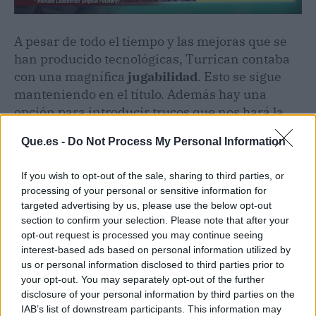
A pesar de todo el tiempo y las mejoras que se
han producido tecnológicas, Turrican contaba
con una magnífica
jugabilidad
. Esto se sigue
manteniendo en el título. Además hay una
opción para introducir trucos que nos hará la
experiencia diferente. Se pueden rebobinar las
Que.es -
Do Not Process My Personal Information
partidas para evitar que nos maten y se ha
retocado la disposición de los botones para
If you wish to opt-out of the sale, sharing to third parties, or
adaptarlo a lo que se lleva ahora. También
processing of your personal or sensitive information for
podremos guardar la partida en
ciertos puntos
targeted advertising by us, please use the below opt-out
para no tener que empezar de nuevo.
section to confirm your selection. Please note that after your
opt-out request is processed you may continue seeing
interest-based ads based on personal information utilized by
No hay mejoras gráficas, el juego viene tal cual.
us or personal information disclosed to third parties prior to
Sin embargo
, podemos retocar algunos
your opt-out. You may separately opt-out of the further
aspectos como la personalización de la pantalla.
disclosure of your personal information by third parties on the
Esto permitirá darle un toque más moderno o
IAB’s list of downstream participants. This information may