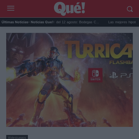
Eclipse solar en Cariñena del 12 agosto: Bodegas C...
Las mejores hipotecas de ago
Últimas Noticias
- Noticias Que!:
Videojuegos