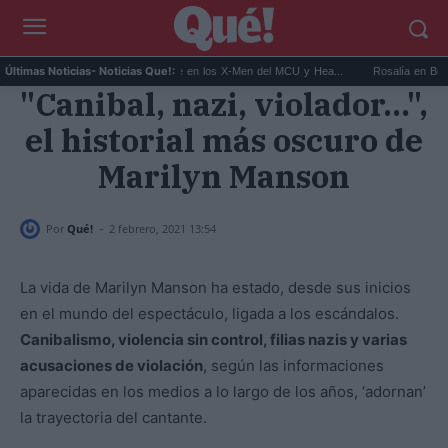
Kit Connor será Cíclope en los X-Men del MCU y Hea...
Rosalía en Buenos Aire
Últimas Noticias
- Noticias Que!:
"Canibal, nazi, violador...",
el historial más oscuro de
Marilyn Manson
-
Por
Qué!
2 febrero, 2021 13:54
La vida de Marilyn Manson ha estado, desde sus inicios
en el mundo del espectáculo, ligada a los escándalos.
Canibalismo, violencia sin control, filias nazis y varias
acusaciones de violación
, según las informaciones
aparecidas en los medios a lo largo de los años, ‘adornan’
la trayectoria del cantante.