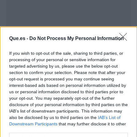
Que.es -
Do Not Process My Personal Information
If you wish to opt-out of the sale, sharing to third parties, or
Atrás
Siguiente
processing of your personal or sensitive information for
targeted advertising by us, please use the below opt-out
section to confirm your selection. Please note that after your
opt-out request is processed you may continue seeing
interest-based ads based on personal information utilized by
us or personal information disclosed to third parties prior to
your opt-out. You may separately opt-out of the further
disclosure of your personal information by third parties on the
ARTÍCULO ANTERIOR
ARTÍCULO SIGUIENTE
IAB’s list of downstream participants. This information may
ORGANIZACIONES
EL PRECIO DE LA
also be disclosed by us to third parties on the
IAB’s List of
EXIGEN UNA
VIVIENDA USADA CAYÓ
Downstream Participants
that may further disclose it to other
RESPUESTA ANTE "LA
POR TERCER
third parties.
VULNERACIÓN DE
SEMESTRE
DERECHOS DE LA
CONSECUTIVO