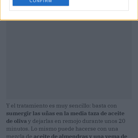
CONFIRM
Publicidad
Y el tratamiento es muy sencillo: basta con
sumergir las uñas en la media taza de aceite
de oliva
y dejarlas en remojo durante unos 20
minutos. Lo mismo puede hacerse con una
mezcla de
aceite de almendras y una yema de