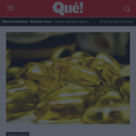
 extremo y ansiedad: síntomas idénticos que a...
El precio de la vivienda en Valencia
Últimas Noticias
- Noticias Que!:
Comunicados