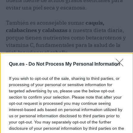
buena fuente de ácidos grasos esenciales para
evitar una piel seca y escamosa.
También es aconsejable sumar
caquis,
calabacines y calabazas
a nuestra dieta diaria,
porque tienen nutrientes como betacarotenos y
vitamina C, fundamentales para la salud de la
piel, las uñas y el cabello.
Que.es -
Do Not Process My Personal Information
Mascarillas naturales para fortalecer las uñas
If you wish to opt-out of the sale, sharing to third parties, or
Además de una dieta equilibrada y el aporte de
processing of your personal or sensitive information for
los complementos alimenticios, también es
targeted advertising by us, please use the below opt-out
posible
potenciar el aporte natural de los
section to confirm your selection. Please note that after your
opt-out request is processed you may continue seeing
alimentos aplicándolos en forma superficial
,
interest-based ads based on personal information utilized by
como es el caso de las mascarillas.
us or personal information disclosed to third parties prior to
your opt-out. You may separately opt-out of the further
Aplicar
mascarillas naturales con aceites
disclosure of your personal information by third parties on the