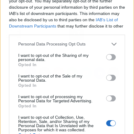
your opt-out. You may separately opt-out of the further
una niña a la que llamaran Zoe.
disclosure of your personal information by third parties on the
IAB’s list of downstream participants. This information may
also be disclosed by us to third parties on the
IAB’s List of
Artículo anterior
Artículo siguiente
Downstream Participants
that may further disclose it to other
third parties.
El Hospital Quirón Salud,
Recordamos a los
el favorito de las
famosos que nos han
Personal Data Processing Opt Outs
famosas para dar a luz
dicho adiós en este
2020
I want to opt-out of the Sharing of my
personal data.
Opted In
I want to opt-out of the Sale of my
Personal Data.
Opted In
I want to opt-out of processing my
Personal Data for Targeted Advertising.
Opted In
I want to opt-out of Collection, Use,
Retention, Sale, and/or Sharing of my
Personal Data that Is Unrelated with the
Purposes for which it was collected.