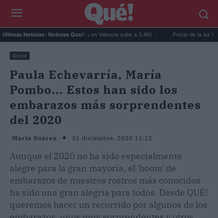
.
El precio de la vivienda en Valencia sube a 3.485 ...
Precio de la luz hoy, juev
Últimas Noticias
- Noticias Que!:
Gente
Paula Echevarría, María
Pombo... Estos han sido los
embarazos más sorprendentes
del 2020
31 diciembre, 2020 11:12
Marta Suárez
Aunque el 2020 no ha sido especialmente
alegre para la gran mayoría, el 'boom' de
embarazos de nuestros rostros más conocidos
ha sido una gran alegría para todos. Desde QUÉ!
queremos hacer un recorrido por algunos de los
embarazos, unos muy sorprendentes y otros