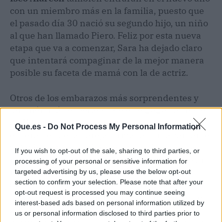
con un miembro más en la familia, puesto que
el pasado día 30 nació su segundo hijo, un niño
al que han llamado Piero. Feliz por esta nueva
etapa que va a comenzar, Sara ha dejado claro
que intentará compaginar de la mejor manera
posible su faceta de mamá con la de actriz.
Otros de los embarazos más sorprendentes y
también más esperados de este 2020 ha sido el
de
Edurne.
Después de muchos años a la
Que.es -
Do Not Process My Personal Information
espera de que la pareja formada por la cantante
y David de Gea se dieran el 'Sí, quiero', ambos
If you wish to opt-out of the sale, sharing to third parties, or
nos han dado la feliz noticia de la llegada de un
processing of your personal or sensitive information for
miembro más a la familia.Despidiendo el año
targeted advertising by us, please use the below opt-out
section to confirm your selection. Please note that after your
de la mejor forma posible, Beatriz Luengo y
opt-out request is processed you may continue seeing
Yotuel Romero también han aprovechado este
interest-based ads based on personal information utilized by
2020 para ampliar la familia y darle un
us or personal information disclosed to third parties prior to
hermanito a D'Angelo. El bebé que esperan será