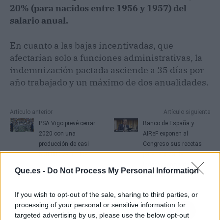
20% (para nacidos entre 1956 y 1957) del
salario anual.
En cuanto a las bajas incentivadas, que
afectarían solo a funciones administrativas, la
indemnización pactada asciende a 35 días por
año trabajado y un máximo de dos anualidades.
Artículo anterior
Artículo siguiente
PSA Vigo prevé cerrar
Banco de España y
2020 con una
AIReF exponen al
producción de casi
Congreso sus recetas
500.000 vehículos
para reforzar la
independencia de
Que.es -
Do Not Process My Personal Information
reguladores
If you wish to opt-out of the sale, sharing to third parties, or
processing of your personal or sensitive information for
targeted advertising by us, please use the below opt-out