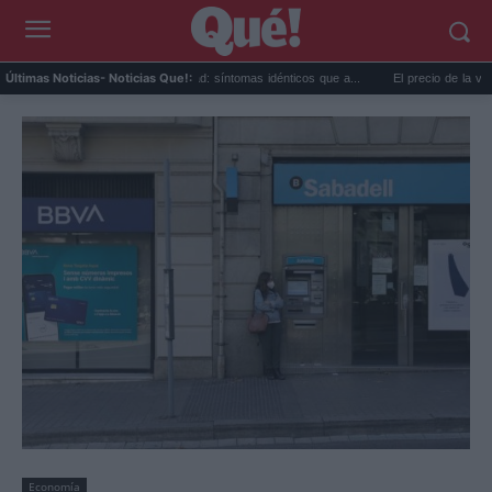
Calor extremo y ansiedad: síntomas idénticos que a...
El precio de la vivienda e
Últimas Noticias
- Noticias Que!:
Economía