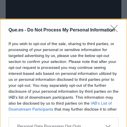
Que.es -
Do Not Process My Personal Information
If you wish to opt-out of the sale, sharing to third parties, or
processing of your personal or sensitive information for
targeted advertising by us, please use the below opt-out
section to confirm your selection. Please note that after your
opt-out request is processed you may continue seeing
Artículo anterior
Artículo siguiente
interest-based ads based on personal information utilized by
Andalucía suma 1.001
Vox defiende la
us or personal information disclosed to third parties prior to
casos y 22 muertes
Constitución frente a un
your opt-out. You may separately opt-out of the further
Gobierno "traidor"
disclosure of your personal information by third parties on the
IAB’s list of downstream participants. This information may
also be disclosed by us to third parties on the
IAB’s List of
Downstream Participants
that may further disclose it to other
third parties.
Personal Data Processing Opt Outs