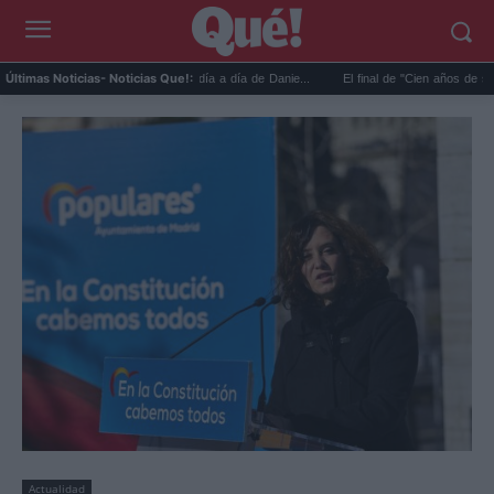
alen a la luz los detalles del día a día de Danie...
El final de "Cien años de soledad" 
Últimas Noticias
- Noticias Que!:
Actualidad