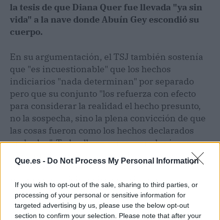
la tesis de que Diana Quer fue llevada "ya sin
vida" a la nave donde Abuín Gey escondió su
cuerpo.
En su argumentación, el TSJ también sostenía
que "es incuestionable" que los hechos
indiciarios "nada determinan" por separado
pero que su conjunto "los refuerza con efecto
para considerar la realidad el hecho presunto,
no la sospecha, sino la plena convicción de que
las cosas fueron como los hechos declarados
probados". Todo ello se suma, para los jueces, a
la ausencia de otras alternativas "sensatas,
Que.es -
Do Not Process My Personal Information
razonables, coherentes y sólidas", lo que
refuerza "el juicio lógico del tribunal".
If you wish to opt-out of the sale, sharing to third parties, or
processing of your personal or sensitive information for
En este punto, recuerdan que los actos de
targeted advertising by us, please use the below opt-out
naturaleza sexual que pudo llevar a cabo Abuín
section to confirm your selection. Please note that after your