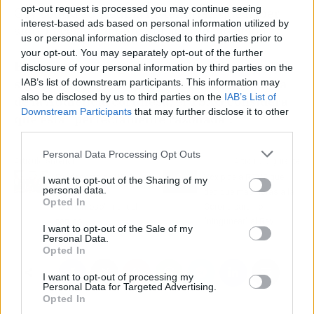
opt-out request is processed you may continue seeing
Gey contra su víctima no tendrían que haber
interest-based ads based on personal information utilized by
sido, necesariamente, un acto de violación. "
us or personal information disclosed to third parties prior to
your opt-out. You may separately opt-out of the further
En cuanto las alegaciones de la defensa sobre
disclosure of your personal information by third parties on the
supuestos errores cometidos en la sentencia
IAB’s list of downstream participants. This information may
also be disclosed by us to third parties on the
IAB’s List of
de la Audiencia coruñesa, el TSXG considera
Downstream Participants
that may further disclose it to other
que está "perfectamente razonada".
third parties.
Personal Data Processing Opt Outs
Artículo anterior
Artículo siguiente
Fundadores de UPyD
Vox pide a RTVE que
I want to opt-out of the Sharing of my
personal data.
lamentan el
dedique más horas a la
Opted In
"bochornoso" final del
Corona para no
partido
"ningunear" al Rey
I want to opt-out of the Sale of my
Personal Data.
Opted In
I want to opt-out of processing my
Personal Data for Targeted Advertising.
Opted In