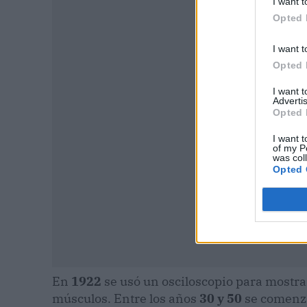
I want t
Opted 
I want t
P
Opted 
I want 
Advertis
Opted 
I want t
of my P
was col
Opted 
En
1922
se usó un osciloscopio para mostrar
músculos. Entre los años
30 y 50
se comenzar