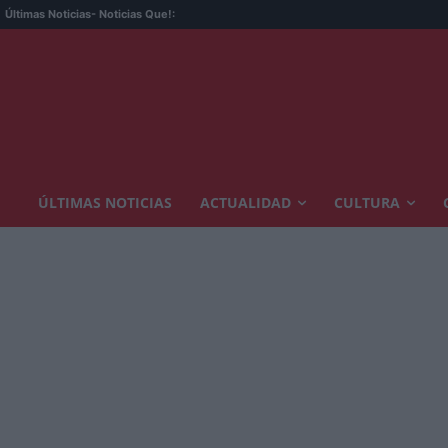
Un exnarc
Últimas Noticias
- Noticias Que!:
ÚLTIMAS NOTICIAS
ACTUALIDAD
CULTURA