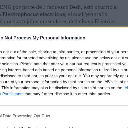
 EMG por parte de Francesco Dedi, esto ocurrió al
a
Electrophorus electricus
, el cual generaba
 que los tejidos musculares de la Raya Eléctrica
e sino hasta
1792
que Luigi Gavaldi, en su
s in Motu Musculari Commentarius,
demostró que
o Not Process My Personal Information
s en los músculos. Aunque seis décadas después,
ubois-Raymond que era posible llevar un registro
to opt-out of the sale, sharing to third parties, or processing of your per
es musculares.
formation for targeted advertising by us, please use the below opt-out s
r selection. Please note that after your opt-out request is processed y
eing interest-based ads based on personal information utilized by us or
disclosed to third parties prior to your opt-out. You may separately opt-
losure of your personal information by third parties on the IAB’s list of
. This information may also be disclosed by us to third parties on the
IA
Participants
that may further disclose it to other third parties.
l Data Processing Opt Outs