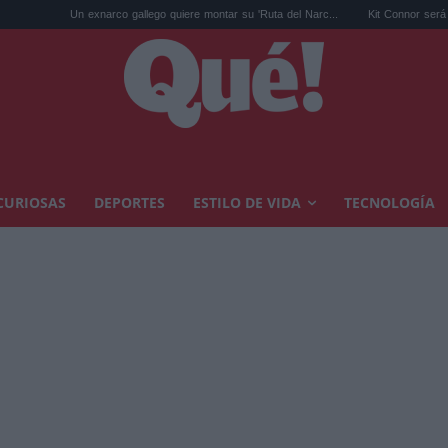
o gallego quiere montar su 'Ruta del Narc...
Kit Connor será Cíclope en los X-Men 
CURIOSAS
DEPORTES
ESTILO DE VIDA
TECNOLOGÍA