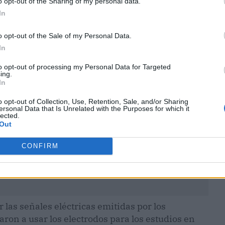
o opt-out of the Sharing of my personal data.
In
o opt-out of the Sale of my Personal Data.
ublicidad
In
to opt-out of processing my Personal Data for Targeted
ing.
In
o opt-out of Collection, Use, Retention, Sale, and/or Sharing
ersonal Data that Is Unrelated with the Purposes for which it
lected.
Out
CONFIRM
 las señales eléctricas emitidas por los
on a usar los electrodos para los estudios en