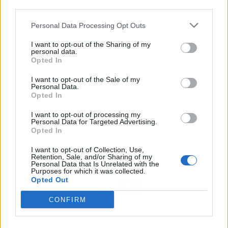
Publicidad
third parties.
Personal Data Processing Opt Outs
I want to opt-out of the Sharing of my
personal data.
Opted In
I want to opt-out of the Sale of my
Personal Data.
Opted In
I want to opt-out of processing my
Personal Data for Targeted Advertising.
Opted In
I want to opt-out of Collection, Use,
Retention, Sale, and/or Sharing of my
Personal Data that Is Unrelated with the
Purposes for which it was collected.
Artículo anterior
Artículo siguiente
Opted Out
La banca dice que el fallo
GM Food inaugura la
del Supremo confirma la
reforma del primer
CONFIRM
validez del IRPH
'cash&carry' de España
al cumplir 50 años