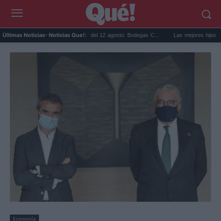
Eclipse solar en Cariñena del 12 agosto: Bodegas C...
Las mejores hipotecas de a
Últimas Noticias
- Noticias Que!:
Economía