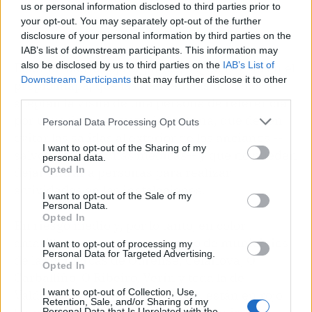
us or personal information disclosed to third parties prior to
your opt-out. You may separately opt-out of the further
disclosure of your personal information by third parties on the
IAB’s list of downstream participants. This information may
also be disclosed by us to third parties on the
IAB’s List of
Estar en alerta roja significa, según consta en el
Downstream Participants
that may further disclose it to other
propio mapa, que las residencias tan solo
third parties.
aceptan la visita de una persona de referencia
por usuario y una vez a la semana, que deben
Personal Data Processing Opt Outs
evitar las salidas al exterior de los ancianos --
I want to opt-out of the Sharing of my
salvo para consultas médicas-- y que no pueden
personal data.
Opted In
dejar entrar a personas para realizar
actividades en las instalaciones.
I want to opt-out of the Sale of my
Personal Data.
Opted In
En riesgo medio y, por lo tanto, en color
amarillo, se encuentran el resto de municipios
I want to opt-out of processing my
Personal Data for Targeted Advertising.
de las comarcas de Ourense, Celanova, O
Opted In
Carballiño, O Ribeiro, Verín y toda la de
I want to opt-out of Collection, Use,
Valdeorras. En otras provincias, están en rojo
Retention, Sale, and/or Sharing of my
Personal Data that Is Unrelated with the