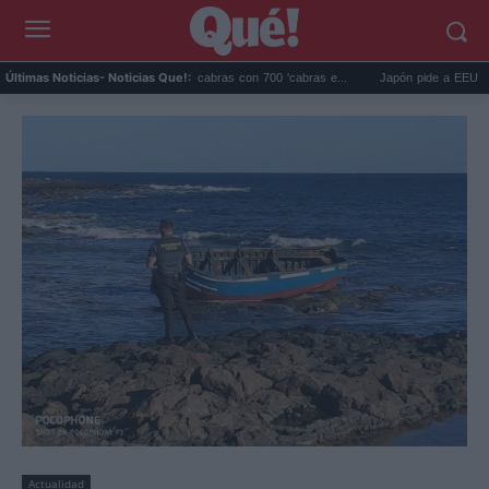
Galápagos eliminó 140.000 cabras con 700 'cabras e...
Japón pide a EEUU que de
Últimas Noticias
- Noticias Que!:
Actualidad