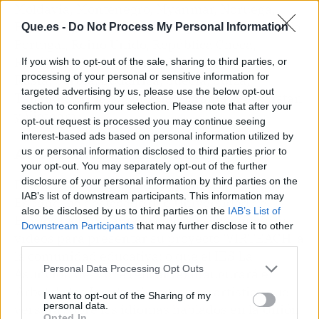
Moldavia, Montenegro, Myanmar, Noruega,
Países Bajos, Palestina, Paraguay, Perú, Polonia,
Que.es -
Do Not Process My Personal Information
Portugal, Reino Unido, República Checa,
República de Macedonia del Norte, Rumanía,
If you wish to opt-out of the sale, sharing to third parties, or
processing of your personal or sensitive information for
Rusia, Serbia, Sudáfrica, Suecia, Suiza,
targeted advertising by us, please use the below opt-out
Tailandia, Túnez, Turquía, Ucrania, Uzbekistán
section to confirm your selection. Please note that after your
y Vietnam.
opt-out request is processed you may continue seeing
interest-based ads based on personal information utilized by
ACTIVIDADES EN ESPAÑA
us or personal information disclosed to third parties prior to
your opt-out. You may separately opt-out of the further
disclosure of your personal information by third parties on the
De entre los más de 360 eventos registrados en
IAB’s list of downstream participants. This information may
España, ha destacado que Universidad de
also be disclosed by us to third parties on the
IAB’s List of
Burgos ha programado charlas y visionado de
Downstream Participants
that may further disclose it to other
vídeos para presentar su proyecto 'VIRTEACH' a
third parties.
la comunidad educativa; o que el IES La
Personal Data Processing Opt Outs
Asunción de Elche (Alicante) inaugurará el
'Árbol de las Lenguas', un trabajo artístico que
I want to opt-out of the Sharing of my
personal data.
versará sobre los idiomas hablados en la Unión
Opted In