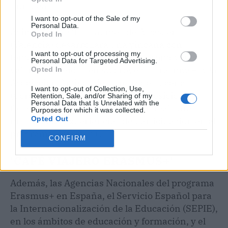
Europea.
I want to opt-out of the Sale of my
Personal Data.
Asimismo, el CEIP Jaume I de Alcàsser
Opted In
(Valencia) desarrollará una yincana con
I want to opt-out of processing my
temática medioambiental para promover los
Personal Data for Targeted Advertising.
valores recogidos en su proyecto Erasmus+; y la
Opted In
Asociación Amigos de Europa de Lucena
I want to opt-out of Collection, Use,
(Córdoba) ha organizado una exposición
Retention, Sale, and/or Sharing of my
Personal Data that Is Unrelated with the
fotográfica en la Biblioteca Municipal para
Purposes for which it was collected.
Opted Out
mostrar sus experiencias de participación en el
programa Erasmus+.
CONFIRM
'CAFÉ VIAJERO ERASMUS+'
Además, las Agencias Nacionales del programa
Erasmus+ en España, el Servicio Español para
la Internacionalización de la Educación (SEPIE),
en los ámbitos de educación y formación, y el